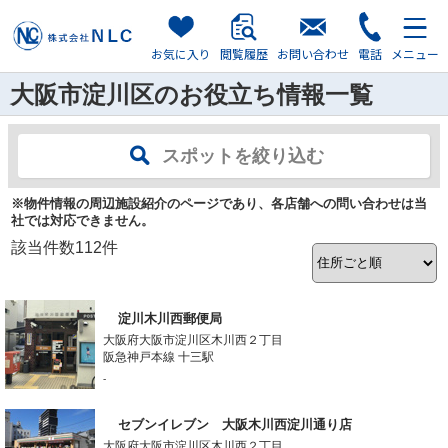
お気に入り
閲覧履歴
お問い合わせ
電話
メニュー
大阪市淀川区のお役立ち情報一覧
スポットを絞り込む
※物件情報の周辺施設紹介のページであり、各店舗への問い合わせは当
社では対応できません。
該当件数
112
件
淀川木川西郵便局
大阪府大阪市淀川区木川西２丁目
阪急神戸本線 十三駅
-
セブンイレブン 大阪木川西淀川通り店
大阪府大阪市淀川区木川西２丁目