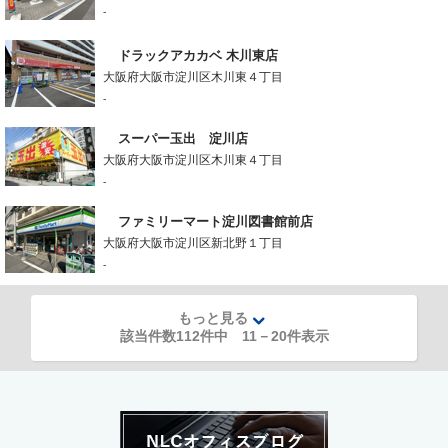
-
ドラックアカカベ 木川東店
大阪府大阪市淀川区木川東４丁目
-
スーパー玉出 淀川店
大阪府大阪市淀川区木川東４丁目
-
ファミリーマート淀川図書館前店
大阪府大阪市淀川区新北野１丁目
-
もっと見る
該当件数112件中
11
－
20
件表示