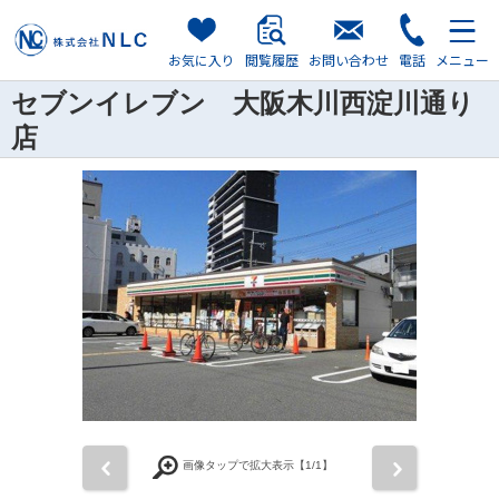
お気に入り
閲覧履歴
お問い合わせ
電話
メニュー
セブンイレブン 大阪木川西淀川通り
店
前
次
画像タップで拡大表示【
1
/1】