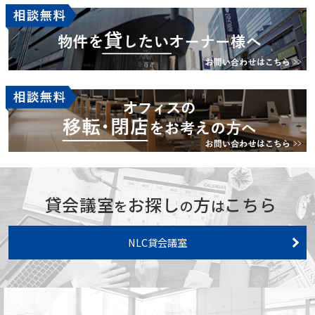
貸会議室
お探し
方
こちら
を
の
は
NLC貸会議室