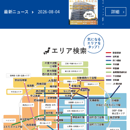
3WAY
アクセ
詳細
最新ニュース
2026-08-04
ス可能
同ビル
に無料
貸会議
室あり
【NLC
セント
ラ...
こんに
ちは
NLCで
す。今
回は
NLCセ
ントラ
ルビル
のご紹
介で
す。駅
徒歩1
分の角
ビル！
同ビル