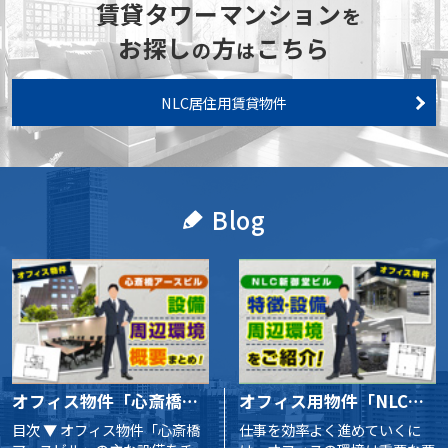
賃貸タワーマンション
を
お探し
方
こちら
の
は
NLC居住用賃貸物件
Blog
オフィス物件「心斎橋アースビル」の主な設備や周辺環境・概要をご紹介！
オフィス用物件「NLC新御堂ビル」の特徴・設備・周辺環境をご紹介！
目次 ▼ オフィス物件「心斎橋
仕事を効率よく進めていくに