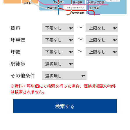
内の無
料貸会
議室利
用可能
♪■物
～
賃料
件情報
■住
～
所：〒
坪単価
532-
0011
～
坪数
大阪府
大阪市
駅徒歩
淀川区
西中島
４丁目
その他条件
3-21ア
クセ
※賃料・坪単価にて検索を行った場合、価格非掲載の物件
ス：...
は検索されません。
検索する