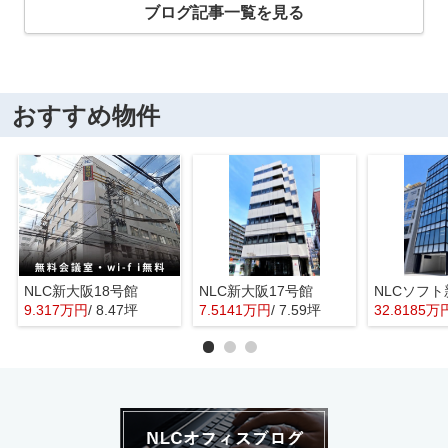
ブログ記事一覧を見る
おすすめ物件
NLC新大阪18号館
NLC新大阪17号館
NLCソフ
9.317万円
/ 8.47坪
7.5141万円
/ 7.59坪
32.8185万