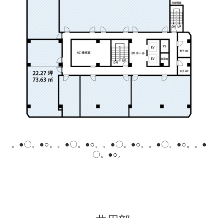
。●〇。●○。
。●〇。●○。
。●〇。●○。
。●〇。●○。
。●
〇。●○。