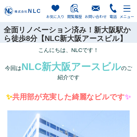
お気に入り
閲覧履歴
お問い合わせ
電話
メニュー
全面リノベーション済み！新大阪駅か
ら徒歩8分【NLC新大阪アースビル】
こんにちは、NLCです！
NLC新大阪アースビル
今回は
のご
紹介です
✨
共用部が充実した綺麗なビルです
✨