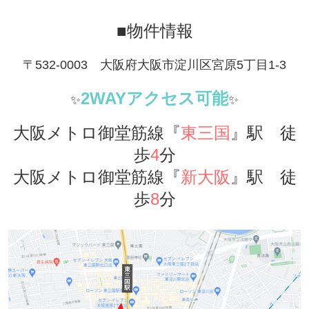
■物件情報
〒532-0003 大阪府大阪市淀川区宮原5丁目1-3
2WAYア
クセス可能
✨
✨
大阪メトロ御堂筋線『
東三国
』駅 徒
歩
4
分
大阪メトロ御堂筋線『
新大阪
』駅 徒
歩
8
分