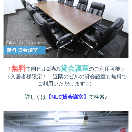
↑無料
貸会議室
で同ビル2階の
のご利用可能
✨
（入居者様限定！！近隣のビルの貸会議室も無料で
ご利用いただけます♫）
詳しくは
【NLC貸会議室】
で検索♪