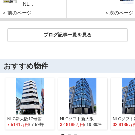
「NL...
＜ 前のページ
＞次のページ
ブログ記事一覧を見る
おすすめ物件
NLC新大阪17号館
NLCソフト新大阪
NLCソフ
7.5141万円
/ 7.59坪
32.8185万円
/ 19.89坪
32.8185万