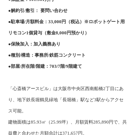
●解約引/敷引： 要問い合わせ
●駐車場/月額料金：33,000円（税込）※ロボットゲート用
リモコン1個貸与（敷金8,000円預かり）
●保険加入：加入義務あり
●種別/構造：事務所/鉄筋コンクリート
●部屋/所在階/階建：703/7階/9階建て
「心斎橋アースビル」は大阪市中央区西南船橋2丁目にあ
り、地下鉄長堀鶴見緑地「長堀橋」駅など3駅からアクセ
ス可能。
建物面積は85.93㎡（25.99坪）、月額賃料285,890円で、共
益費と合わせた月額合計は371,657円。