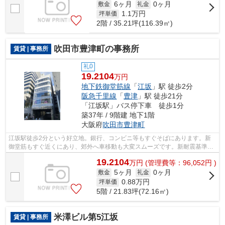
6ヶ月
0ヶ月
敷金
礼金
1.1
万円
坪単価
2階 / 35.21坪(116.39㎡)
吹田市豊津町の事務所
賃貸 | 事務所
礼0
19.2104
万円
地下鉄御堂筋線
「
江坂
」駅 徒歩2分
阪急千里線
「
豊津
」駅 徒歩21分
「江坂駅」バス停下車 徒歩1分
築37年 / 9階建 地下1階
大阪府
吹田市
豊津町
江坂駅徒歩2分という好立地。銀行、コンビニ等もすぐそばにあります。新
御堂筋もすぐ近くにあり、郊外へ車移動も大変スムーズです。新耐震基準を
クリアしている鉄骨鉄筋コンクリート造...
19.2104
万
円
(管理費等：96,052円 )
5ヶ月
0ヶ月
敷金
礼金
0.88
万円
坪単価
5階 / 21.83坪(72.16㎡)
米澤ビル第5江坂
賃貸 | 事務所