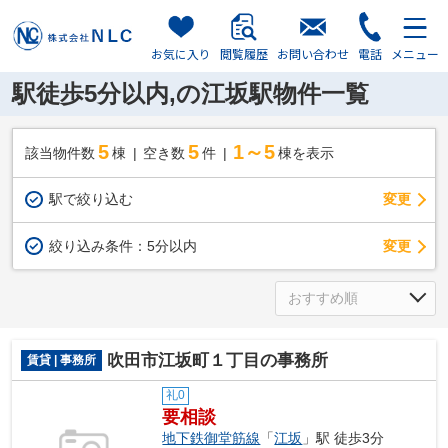
お気に入り
閲覧履歴
お問い合わせ
電話
メニュー
駅徒歩5分以内,の江坂駅物件一覧
5
5
1～5
該当物件数
棟
空き数
件
棟を表示
駅で絞り込む
変更
変更
絞り込み条件：
5分以内
吹田市江坂町１丁目の事務所
賃貸 | 事務所
礼0
要相談
地下鉄御堂筋線
「
江坂
」駅 徒歩3分