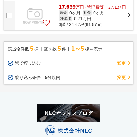
17.639
万
円
(管理費等：27,137円 )
0ヶ月
0ヶ月
敷金
礼金
0.71
万円
坪単価
3階 / 24.67坪(81.57㎡)
5
5
1～5
該当物件数
棟
空き数
件
棟を表示
駅で絞り込む
変更
変更
絞り込み条件：
5分以内