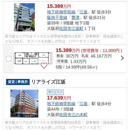
15.389
万円
地下鉄御堂筋線
「
江坂
」駅 徒歩3分
阪急千里線
「
豊津
」駅 徒歩21分
築39年 / 9階建 地下1階
大阪府
吹田市
江坂町
１丁目
新大阪エリアのオフィスビル管理保有数No1宣言！ 貸事務所・貸会議室のこ
とならNLC。 オフィスをお探しの方は、パワーオフィスまで。
15.389
万
円
(管理費等：11,000円 )
30万円
46.167万円
敷金
礼金
1.03
万円
坪単価
5階 / 14.99坪(49.56㎡)
リアライズ江坂
賃貸 | 事務所
敷0
礼0
17.639
万円
地下鉄御堂筋線
「
江坂
」駅 徒歩4分
築44年 / 3階建
大阪府
吹田市
江の木町
新大阪エリアのオフィスビル管理保有数No1宣言！ 貸事務所・貸会議室のこ
とならNLC。 オフィスをお探しの方は、パワーオフィスまで。