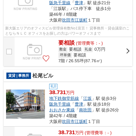
阪急千里線
「
豊津
」駅 徒歩21分
「江坂駅」バス停下車 徒歩1分
築46年 / 8階建
大阪府
吹田市
江坂町
１丁目
新大阪エリアのオフィスビル管理保有数No1宣言！ 貸事務所・貸会議室のこ
とならＮＬＣ オフィスをお探しの方はパワーオフィスまで
要相談
(管理費等：- )
要相談
0万円
敷金
礼金
要相談
坪単価
7階 / 26.55坪(87.76㎡)
松尾ビル
賃貸 | 事務所
礼0
38.731
万円
地下鉄御堂筋線
「
江坂
」駅 徒歩3分
阪急千里線
「
豊津
」駅 徒歩18分
おおさか東線
「
南吹田
」駅 徒歩26分
築42年 / 4階建
大阪府
吹田市
江坂町
１丁目
38.731
万
円
(管理費等：- )