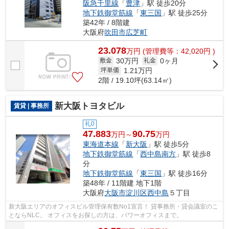
阪急千里線
「
豊津
」駅 徒歩20分
地下鉄御堂筋線
「
東三国
」駅 徒歩25分
築42年 / 8階建
大阪府
吹田市
広芝町
23.078
万
円
(管理費等：42,020円 )
30万円
0ヶ月
敷金
礼金
1.21
万円
坪単価
2階 / 19.10坪(63.14㎡)
新大阪トヨタビル
賃貸 | 事務所
礼0
47.883
90.75
万円～
万円
東海道本線
「
新大阪
」駅 徒歩5分
地下鉄御堂筋線
「
西中島南方
」駅 徒歩8
分
地下鉄御堂筋線
「
東三国
」駅 徒歩16分
築48年 / 11階建 地下1階
大阪府
大阪市淀川区
西中島
５丁目
新大阪エリアのオフィスビル管理保有数No1宣言！ 貸事務所・貸会議室のこ
とならNLC。 オフィスをお探しの方は、パワーオフィスまで。