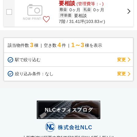
要相談
(管理費等：- )
0ヶ月
0ヶ月
敷金
礼金
要相談
坪単価
7階 / 31.41坪(103.83㎡)
3
4
1～3
該当物件数
棟
空き数
件
棟を表示
駅で絞り込む
変更
変更
絞り込み条件：
なし