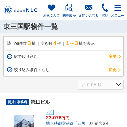
お気に入り
閲覧履歴
お問い合わせ
電話
メニュー
東三国駅物件一覧
3
4
1～3
該当物件数
棟
空き数
件
棟を表示
駅で絞り込む
変更
変更
絞り込み条件：
なし
第11ビル
賃貸 | 事務所
礼0
23.078
万円
地下鉄御堂筋線
「
江坂
」駅 徒歩6分