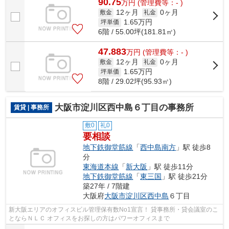
90.75
万
円
(管理費等：- )
12ヶ月
0ヶ月
敷金
礼金
1.65
万円
坪単価
6階 / 55.00坪(181.81㎡)
47.883
万
円
(管理費等：- )
12ヶ月
0ヶ月
敷金
礼金
1.65
万円
坪単価
8階 / 29.02坪(95.93㎡)
大阪市淀川区西中島６丁目の事務所
賃貸 | 事務所
敷0
礼0
要相談
地下鉄御堂筋線
「
西中島南方
」駅 徒歩8
分
東海道本線
「
新大阪
」駅 徒歩11分
地下鉄御堂筋線
「
東三国
」駅 徒歩21分
築27年 / 7階建
大阪府
大阪市淀川区
西中島
６丁目
新大阪エリアのオフィスビル管理保有数No1宣言！ 貸事務所・貸会議室のこ
とならＮＬＣ オフィスをお探しの方はパワーオフィスまで