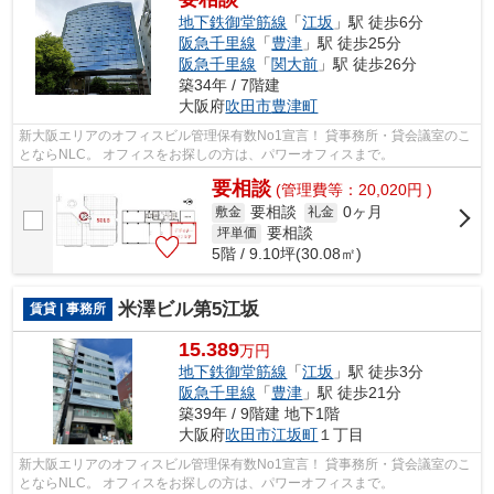
地下鉄御堂筋線
「
江坂
」駅 徒歩6分
阪急千里線
「
豊津
」駅 徒歩25分
阪急千里線
「
関大前
」駅 徒歩26分
築34年 / 7階建
大阪府
吹田市
豊津町
新大阪エリアのオフィスビル管理保有数No1宣言！ 貸事務所・貸会議室のこ
とならNLC。 オフィスをお探しの方は、パワーオフィスまで。
要相談
(管理費等：20,020円 )
要相談
0ヶ月
敷金
礼金
要相談
坪単価
5階 / 9.10坪(30.08㎡)
米澤ビル第5江坂
賃貸 | 事務所
15.389
万円
地下鉄御堂筋線
「
江坂
」駅 徒歩3分
阪急千里線
「
豊津
」駅 徒歩21分
築39年 / 9階建 地下1階
大阪府
吹田市
江坂町
１丁目
新大阪エリアのオフィスビル管理保有数No1宣言！ 貸事務所・貸会議室のこ
とならNLC。 オフィスをお探しの方は、パワーオフィスまで。