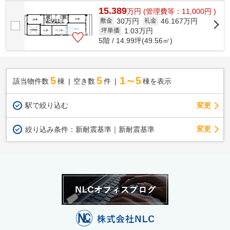
15.389
万
円
(管理費等：11,000円 )
30万円
46.167万円
敷金
礼金
1.03
万円
坪単価
5階 / 14.99坪(49.56㎡)
5
5
1～5
該当物件数
棟
空き数
件
棟を表示
駅で絞り込む
変更
変更
絞り込み条件：
新耐震基準｜新耐震基準