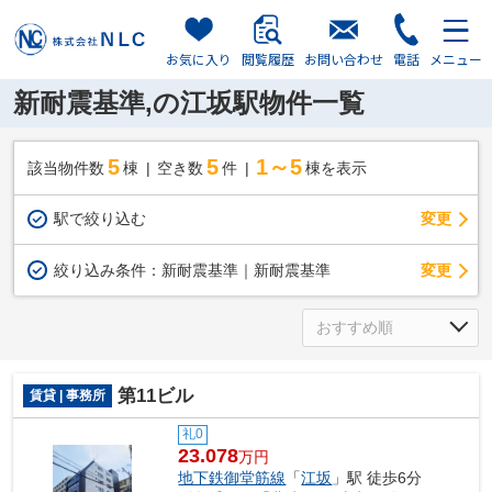
お気に入り
閲覧履歴
お問い合わせ
電話
メニュー
新耐震基準,の江坂駅物件一覧
5
5
1～5
該当物件数
棟
空き数
件
棟を表示
駅で絞り込む
変更
変更
絞り込み条件：
新耐震基準｜新耐震基準
第11ビル
賃貸 | 事務所
礼0
23.078
万円
地下鉄御堂筋線
「
江坂
」駅 徒歩6分