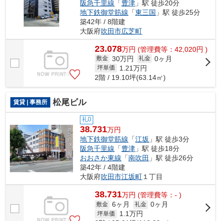
阪急千里線
「
豊津
」駅 徒歩20分
地下鉄御堂筋線
「
東三国
」駅 徒歩25分
築42年 / 8階建
大阪府
吹田市
広芝町
23.078
万
円
(管理費等：42,020円 )
30万円
0ヶ月
敷金
礼金
1.21
万円
坪単価
2階 / 19.10坪(63.14㎡)
松尾ビル
賃貸 | 事務所
礼0
38.731
万円
地下鉄御堂筋線
「
江坂
」駅 徒歩3分
阪急千里線
「
豊津
」駅 徒歩18分
おおさか東線
「
南吹田
」駅 徒歩26分
築42年 / 4階建
大阪府
吹田市
江坂町
１丁目
38.731
万
円
(管理費等：- )
6ヶ月
0ヶ月
敷金
礼金
1.1
万円
坪単価