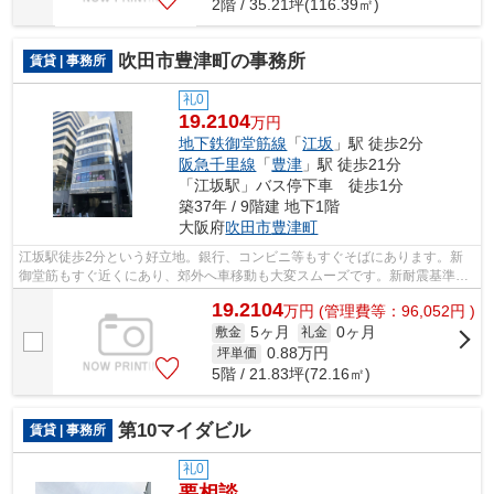
2階 / 35.21坪(116.39㎡)
吹田市豊津町の事務所
賃貸 | 事務所
礼0
19.2104
万円
地下鉄御堂筋線
「
江坂
」駅 徒歩2分
阪急千里線
「
豊津
」駅 徒歩21分
「江坂駅」バス停下車 徒歩1分
築37年 / 9階建 地下1階
大阪府
吹田市
豊津町
江坂駅徒歩2分という好立地。銀行、コンビニ等もすぐそばにあります。新
御堂筋もすぐ近くにあり、郊外へ車移動も大変スムーズです。新耐震基準を
クリアしている鉄骨鉄筋コンクリート造...
19.2104
万
円
(管理費等：96,052円 )
5ヶ月
0ヶ月
敷金
礼金
0.88
万円
坪単価
5階 / 21.83坪(72.16㎡)
第10マイダビル
賃貸 | 事務所
礼0
要相談