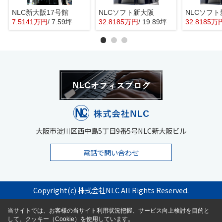
NLC新大阪17号館
NLCソフト新大阪
NLCソフ
7.5141万円
/ 7.59坪
32.8185万円
/ 19.89坪
32.8185万
大阪市淀川区西中島5丁目9番5号NLC新大阪ビル
電話で問い合わせ
Copyright(c) 株式会社NLC All Rights Reserved.
当サイトでは、お客様の当サイト利用状況把握、サービス向上検討を目的と
して、クッキー（Cookie）を使用しています。