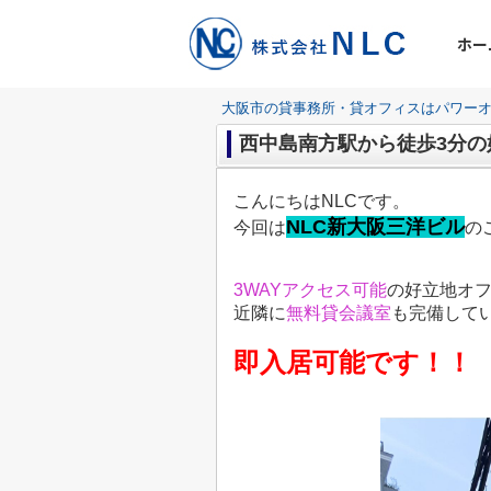
ホー
大阪市の貸事務所・貸オフィスはパワーオ
西中島南方駅から徒歩3分の
こんにちはNLCです。
NLC新大阪三洋ビル
今回は
の
3WAYアクセス
可能
の好立地オ
近隣に
無料貸会議室
も完備して
即入居可能です！！