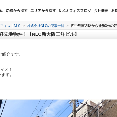
ム
沿線から探す
エリアから探す
NLCオフィスブログ
会社概要
お
フィス｜NLC
>
株式会社NLCの記事一覧
>
西中島南方駅から徒歩3分の好
好立地物件！【NLC新大阪三洋ビル】
ご紹介です。
フィス！
います。