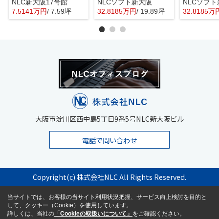
NLC新大阪17号館
NLCソフト新大阪
NLCソフ
7.5141万円
/ 7.59坪
32.8185万円
/ 19.89坪
32.8185万
大阪市淀川区西中島5丁目9番5号NLC新大阪ビル
電話で問い合わせ
Copyright(c) 株式会社NLC All Rights Reserved.
当サイトでは、お客様の当サイト利用状況把握、サービス向上検討を目的と
して、クッキー（Cookie）を使用しています。
詳しくは、当社の
「Cookieの取扱いについて」
をご確認ください。