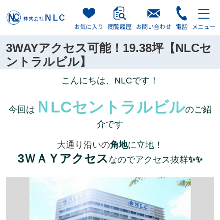
お気に入り
閲覧履歴
お問い合わせ
電話
メニュー
3WAYアクセス可能！19.38坪【NLCセ
ントラルビル】
こんにちは、NLCです！
ＮLCセントラルビル
今回は
のご紹
介です
大通り沿いの
角地
に立地！
3ＷＡＹアクセス
なのでアクセス抜群
✨✨