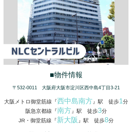
■物件情報
〒532-0011 大阪府大阪市淀川区西中島4丁目3-21
西中島南方
1
大阪メトロ御堂筋線『
』駅 徒歩
分
南方
3
阪急京都線『
』駅 徒歩
分
新大阪
8
JR・御堂筋線『
』駅 徒歩
分