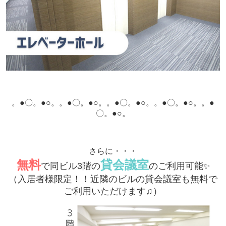
。●〇。●○。
。●〇。●○。
。●〇。●○。
。●〇。●○。
。●
〇。●○。
さらに・・・
無料
貸会議室
で同ビル3階の
のご利用可能
✨
（入居者様限定！！近隣のビルの貸会議室も無料で
ご利用いただけます♫）