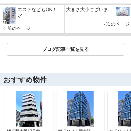
エステなどもOK！
大きさ大小ございま...
水...
＞次のページ
＜ 前のページ
ブログ記事一覧を見る
おすすめ物件
NLC新大阪17号館
NLCソフト新大阪
NLCソフ