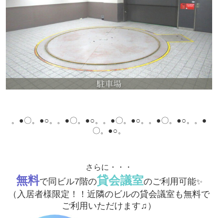
。●〇。●○。
。●〇。●○。
。●〇。●○。
。●〇。●○。
。●
〇。●○。
さらに・・・
無料
貸会議室
で同ビル7階の
のご利用可能
✨
（入居者様限定！！近隣のビルの貸会議室も無料で
ご利用いただけます♫）