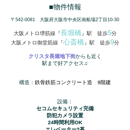
■物件情報
〒542-0081 大阪府大阪市中央区南船場2丁目10-30
長堀橋
5
大阪メトロ堺筋線『
』駅 徒歩
分
心斎橋
9
大阪メトロ御堂筋線『
』駅 徒歩
分
クリスタ長堀地下街
からも近く
駅まで好アクセス♫
構造：
鉄骨鉄筋コンクリート造 9階建
設備：
セコムセキュリティ完備
防犯カメラ設置
24時間利用OK
エレベーター2基