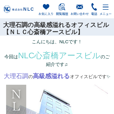
お気に入り
閲覧履歴
お問い合わせ
電話
メニュー
大理石調の高級感溢れるオフィスビル
【ＮＬＣ心斎橋アースビル】
こんにちは、NLCです！
NLC心斎橋アースビル
今回は
のご
紹介です♫
大理石調
高級感溢れる
の
オフィスビルです
✨