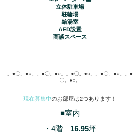
立体駐車場
駐輪場
給湯室
AED設置
商談スペース
。●〇。●○。
。●〇。●○。
。●〇。●○。
。●〇。●○。
。●
〇。●○。
現在募集中
のお部屋は2つあります！
■室内
・4階
16.95
坪