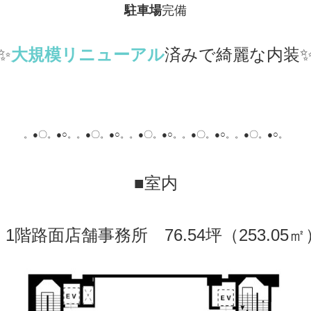
駐車場
完備
✨
大規模リニューアル
済みで綺麗な内装
。●〇。●○。
。●〇。●○。
。●〇。●○。
。●〇。●○。
。●〇。●○。
■室内
・1階路面店舗事務所 76.54坪（253.05㎡