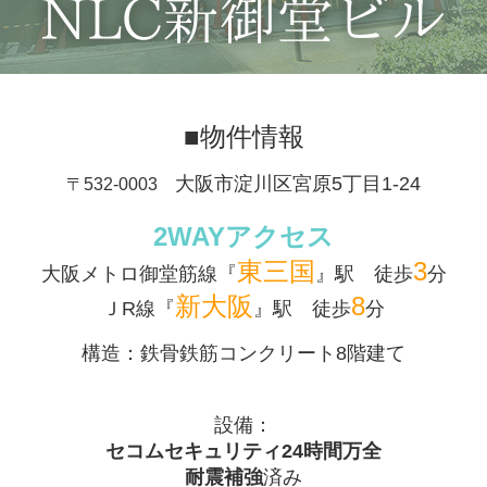
■物件情報
大阪市淀川区宮原5丁目1-24
〒532-0003
2WAYアクセス
東三国
3
大阪メトロ御堂筋線『
』駅 徒歩
分
新大阪
8
ＪR線『
』駅 徒歩
分
構造：鉄骨鉄筋コンクリート8階建て
設備：
セコムセキュリティ24時間万全
耐震補強
済み