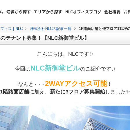
ム
沿線から探す
エリアから探す
NLCオフィスブログ
会社概要
お
フィス｜NLC
>
株式会社NLCの記事一覧
>
1F路面店舗と他フロア115坪
坪のテナント募集！【NLC新御堂ビル】
こんにちは、NLCです✨
NLC新御堂ビル
今回は
のご紹介です♫
2WAYア
クセス可能
なんと
！
・・・
1階路面店舗
に加え、
新たに3フロア募集開始
しました