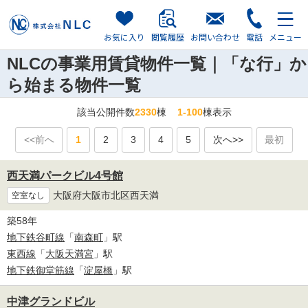
お気に入り
閲覧履歴
お問い合わせ
電話
メニュー
NLCの事業用賃貸物件一覧｜「な行」か
ら始まる物件一覧
該当公開件数
2330
棟
1-100
棟表示
<<前へ
1
2
3
4
5
次へ>>
最初
西天満パークビル4号館
大阪府大阪市北区西天満
空室なし
築58年
地下鉄谷町線
「
南森町
」駅
東西線
「
大阪天満宮
」駅
地下鉄御堂筋線
「
淀屋橋
」駅
中津グランドビル