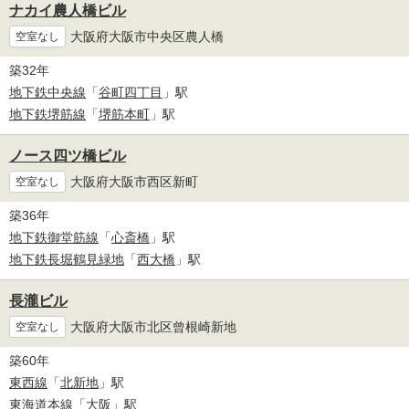
ナカイ農人橋ビル
大阪府大阪市中央区農人橋
空室なし
築32年
地下鉄中央線
「
谷町四丁目
」駅
地下鉄堺筋線
「
堺筋本町
」駅
ノース四ツ橋ビル
大阪府大阪市西区新町
空室なし
築36年
地下鉄御堂筋線
「
心斎橋
」駅
地下鉄長堀鶴見緑地
「
西大橋
」駅
長瀧ビル
大阪府大阪市北区曾根崎新地
空室なし
築60年
東西線
「
北新地
」駅
東海道本線
「
大阪
」駅