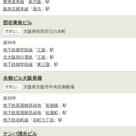
東海道本線
「
新大阪
」駅
阪急京都本線
「
南方
」駅
西谷東急ビル
大阪府吹田市江の木町
空室なし
築36年
地下鉄御堂筋線
「
江坂
」駅
北大阪急行電鉄
「
江坂
」駅
地下鉄御堂筋線
「
東三国
」駅
永都ビル大阪長堀
大阪府大阪市中央区南船場
空室なし
築38年
地下鉄長堀鶴見緑地
「
長堀橋
」駅
地下鉄長堀鶴見緑地
「
松屋町
」駅
地下鉄谷町線
「
谷町六丁目
」駅
ナンバ清水ビル