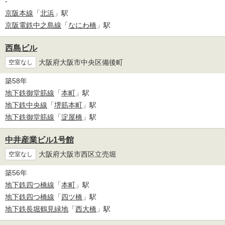
-
京阪本線
「
北浜
」駅
京阪電鉄中之島線
「
なにわ橋
」駅
西島ビル
大阪府大阪市中央区備後町
空室なし
築58年
地下鉄御堂筋線
「
本町
」駅
地下鉄中央線
「
堺筋本町
」駅
地下鉄御堂筋線
「
淀屋橋
」駅
中井産業ビル1号館
大阪府大阪市西区立売堀
空室なし
築56年
地下鉄四つ橋線
「
本町
」駅
地下鉄四つ橋線
「
四ツ橋
」駅
地下鉄長堀鶴見緑地
「
西大橋
」駅