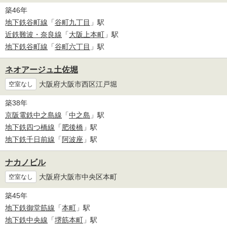
築46年
地下鉄谷町線
「
谷町九丁目
」駅
近鉄難波・奈良線
「
大阪上本町
」駅
地下鉄谷町線
「
谷町六丁目
」駅
ネオアージュ土佐堀
大阪府大阪市西区江戸堀
空室なし
築38年
京阪電鉄中之島線
「
中之島
」駅
地下鉄四つ橋線
「
肥後橋
」駅
地下鉄千日前線
「
阿波座
」駅
ナカノビル
大阪府大阪市中央区本町
空室なし
築45年
地下鉄御堂筋線
「
本町
」駅
地下鉄中央線
「
堺筋本町
」駅