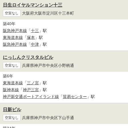
日生ロイヤルマンション十三
大阪府大阪市淀川区十三本町
空室なし
築40年
阪急神戸本線
「
十三
」駅
東海道本線
「
塚本
」駅
阪急神戸本線
「
中津
」駅
にっしんクリスタルビル
兵庫県神戸市中央区小野柄通
空室なし
築6年
東海道本線
「
三ノ宮
」駅
阪神本線
「
神戸三宮
」駅
神戸新交通ポートアイランド線
「
貿易センター
」駅
日新ビル
兵庫県神戸市中央区下山手通
空室なし