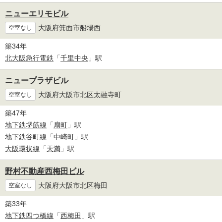
ニューエリモビル
大阪府箕面市船場西
空室なし
築34年
北大阪急行電鉄
「
千里中央
」駅
ニュープラザビル
大阪府大阪市北区太融寺町
空室なし
築47年
地下鉄堺筋線
「
扇町
」駅
地下鉄谷町線
「
中崎町
」駅
大阪環状線
「
天満
」駅
野村不動産西梅田ビル
大阪府大阪市北区梅田
空室なし
築33年
地下鉄四つ橋線
「
西梅田
」駅