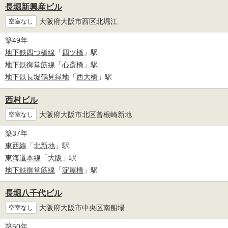
長堀新興産ビル
大阪府大阪市西区北堀江
空室なし
築49年
地下鉄四つ橋線
「
四ツ橋
」駅
地下鉄御堂筋線
「
心斎橋
」駅
地下鉄長堀鶴見緑地
「
西大橋
」駅
西村ビル
大阪府大阪市北区曾根崎新地
空室なし
築37年
東西線
「
北新地
」駅
東海道本線
「
大阪
」駅
地下鉄御堂筋線
「
淀屋橋
」駅
長堀八千代ビル
大阪府大阪市中央区南船場
空室なし
築50年