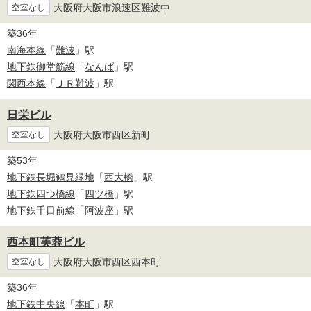
大阪府大阪市浪速区難波中
空室なし
築36年
南海本線
「
難波
」駅
地下鉄御堂筋線
「
なんば
」駅
関西本線
「
ＪＲ難波
」駅
日栄ビル
大阪府大阪市西区新町
空室なし
築53年
地下鉄長堀鶴見緑地
「
西大橋
」駅
地下鉄四つ橋線
「
四ツ橋
」駅
地下鉄千日前線
「
阿波座
」駅
西本町芙蓉ビル
大阪府大阪市西区西本町
空室なし
築36年
地下鉄中央線
「
本町
」駅