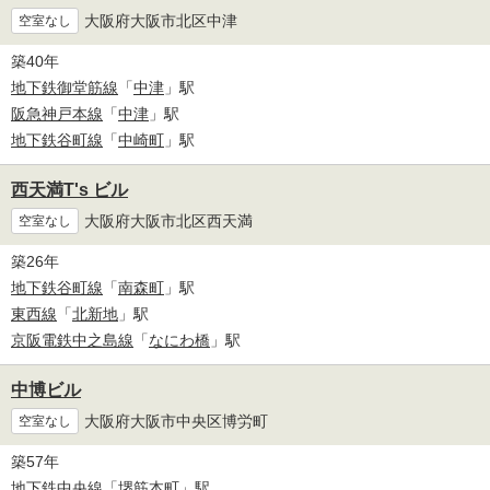
大阪府大阪市北区中津
空室なし
築40年
地下鉄御堂筋線
「
中津
」駅
阪急神戸本線
「
中津
」駅
地下鉄谷町線
「
中崎町
」駅
西天満T's ビル
大阪府大阪市北区西天満
空室なし
築26年
地下鉄谷町線
「
南森町
」駅
東西線
「
北新地
」駅
京阪電鉄中之島線
「
なにわ橋
」駅
中博ビル
大阪府大阪市中央区博労町
空室なし
築57年
地下鉄中央線
「
堺筋本町
」駅