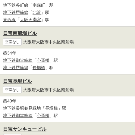
地下鉄谷町線
「
南森町
」駅
地下鉄堺筋線
「
北浜
」駅
東西線
「
大阪天満宮
」駅
日宝南船場ビル
大阪府大阪市中央区南船場
空室なし
築34年
地下鉄御堂筋線
「
心斎橋
」駅
地下鉄堺筋線
「
長堀橋
」駅
日宝長堀ビル
大阪府大阪市中央区南船場
空室なし
築49年
地下鉄長堀鶴見緑地
「
長堀橋
」駅
地下鉄御堂筋線
「
心斎橋
」駅
日宝サンキュービル