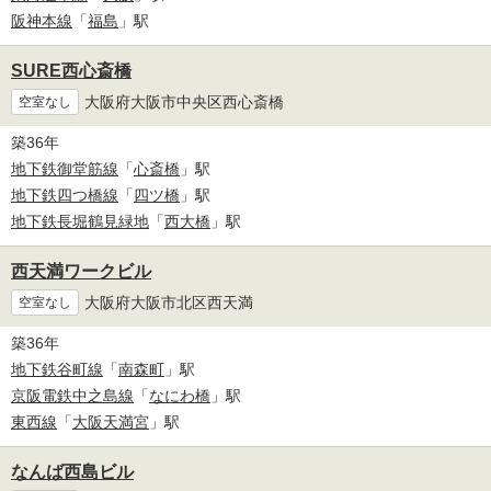
阪神本線
「
福島
」駅
SURE西心斎橋
大阪府大阪市中央区西心斎橋
空室なし
築36年
地下鉄御堂筋線
「
心斎橋
」駅
地下鉄四つ橋線
「
四ツ橋
」駅
地下鉄長堀鶴見緑地
「
西大橋
」駅
西天満ワークビル
大阪府大阪市北区西天満
空室なし
築36年
地下鉄谷町線
「
南森町
」駅
京阪電鉄中之島線
「
なにわ橋
」駅
東西線
「
大阪天満宮
」駅
なんば西島ビル