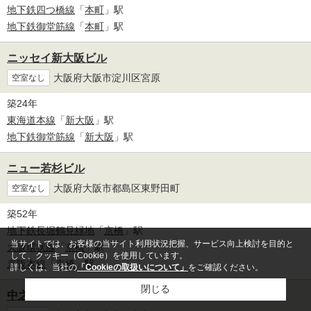
地下鉄四つ橋線
「
本町
」駅
地下鉄御堂筋線
「
本町
」駅
ニッセイ新大阪ビル
大阪府大阪市淀川区宮原
空室なし
築24年
東海道本線
「
新大阪
」駅
地下鉄御堂筋線
「
新大阪
」駅
ニュー若杉ビル
大阪府大阪市都島区東野田町
空室なし
築52年
地下鉄長堀鶴見緑地
「
京橋
」駅
当サイトでは、お客様の当サイト利用状況把握、サービス向上検討を目的と
大阪環状線
「
京橋
」駅
して、クッキー（Cookie）を使用しています。
京阪本線
「
京橋
」駅
詳しくは、当社の
「Cookieの取扱いについて」
をご確認ください。
閉じる
中之島三井ビルディング