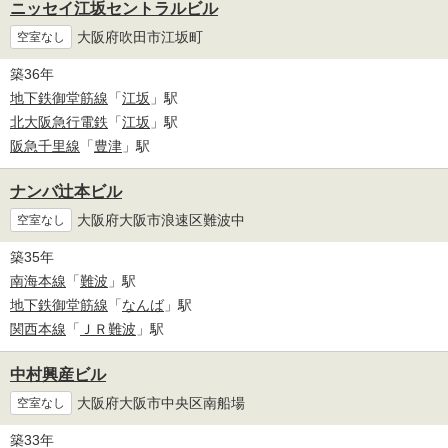
ニッセイ江坂セントラルビル
大阪府吹田市江坂町
空室なし
築36年
地下鉄御堂筋線
「
江坂
」駅
北大阪急行電鉄
「
江坂
」駅
阪急千里線
「
豊津
」駅
ナンバ辻本ビル
大阪府大阪市浪速区難波中
空室なし
築35年
南海本線
「
難波
」駅
地下鉄御堂筋線
「
なんば
」駅
関西本線
「
ＪＲ難波
」駅
中村興産ビル
大阪府大阪市中央区南船場
空室なし
築33年