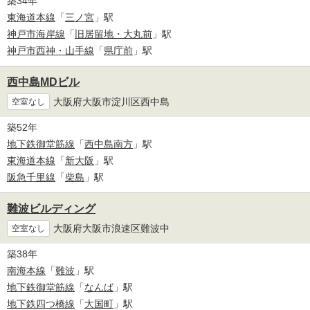
築34年
東海道本線
「
三ノ宮
」駅
神戸市海岸線
「
旧居留地・大丸前
」駅
神戸市西神・山手線
「
県庁前
」駅
西中島MDビル
大阪府大阪市淀川区西中島
空室なし
築52年
地下鉄御堂筋線
「
西中島南方
」駅
東海道本線
「
新大阪
」駅
阪急千里線
「
柴島
」駅
難波ビルディング
大阪府大阪市浪速区難波中
空室なし
築38年
南海本線
「
難波
」駅
地下鉄御堂筋線
「
なんば
」駅
地下鉄四つ橋線
「
大国町
」駅