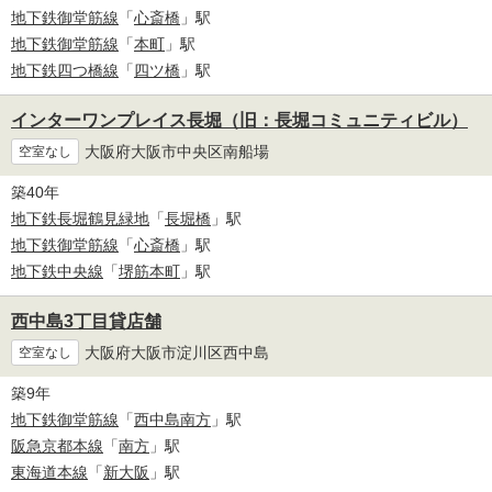
地下鉄御堂筋線
「
心斎橋
」駅
地下鉄御堂筋線
「
本町
」駅
地下鉄四つ橋線
「
四ツ橋
」駅
インターワンプレイス長堀（旧：長堀コミュニティビル）
大阪府大阪市中央区南船場
空室なし
築40年
地下鉄長堀鶴見緑地
「
長堀橋
」駅
地下鉄御堂筋線
「
心斎橋
」駅
地下鉄中央線
「
堺筋本町
」駅
西中島3丁目貸店舗
大阪府大阪市淀川区西中島
空室なし
築9年
地下鉄御堂筋線
「
西中島南方
」駅
阪急京都本線
「
南方
」駅
東海道本線
「
新大阪
」駅