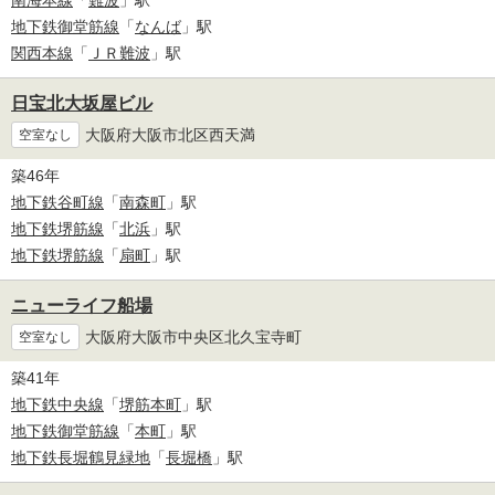
南海本線
「
難波
」駅
地下鉄御堂筋線
「
なんば
」駅
関西本線
「
ＪＲ難波
」駅
日宝北大坂屋ビル
大阪府大阪市北区西天満
空室なし
築46年
地下鉄谷町線
「
南森町
」駅
地下鉄堺筋線
「
北浜
」駅
地下鉄堺筋線
「
扇町
」駅
ニューライフ船場
大阪府大阪市中央区北久宝寺町
空室なし
築41年
地下鉄中央線
「
堺筋本町
」駅
地下鉄御堂筋線
「
本町
」駅
地下鉄長堀鶴見緑地
「
長堀橋
」駅