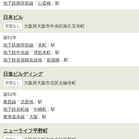
地下鉄御堂筋線
「
心斎橋
」駅
日本ビル
大阪府大阪市中央区南久宝寺町
空室なし
築51年
地下鉄御堂筋線
「
本町
」駅
地下鉄中央線
「
堺筋本町
」駅
地下鉄長堀鶴見緑地
「
長堀橋
」駅
日進ビルディング
大阪府大阪市北区太融寺町
空室なし
築52年
東西線
「
北新地
」駅
地下鉄谷町線
「
中崎町
」駅
東海道本線
「
大阪
」駅
ニューライフ平野町