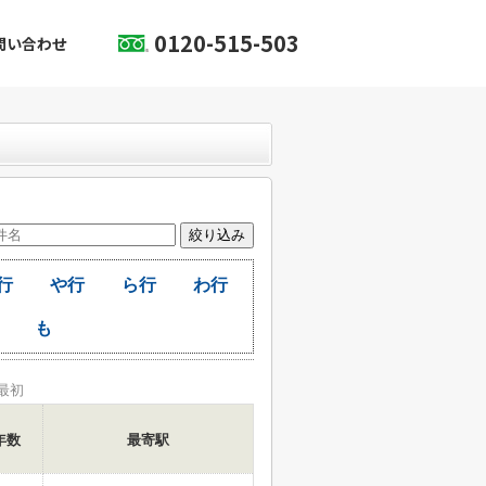
0120-515-503
問い合わせ
行
や行
ら行
わ行
も
最初
年数
最寄駅