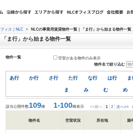
ム
沿線から探す
エリアから探す
NLCオフィスブログ
会社概要
お
フィス｜NLC
>
NLCの事業用賃貸物件一覧｜「ま行」から始まる物件一覧
｜「ま行」から始まる物件一覧
物件一覧
空室がある物件のみ表示
物件名で絞り込む
あ行
か行
さ行
た行
な行
は行
ま
ま
み
む
め
109
1-100
該当公開件数
棟
棟表示
<<前へ
1
2
次へ>>
物件名
空室状況
所在地
築