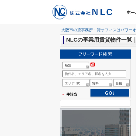
ホー
大阪市の貸事務所・貸オフィスはパワーオ
NLCの事業用賃貸物件一覧
種別
エリア| 駅
賃料
面積
-
件該当