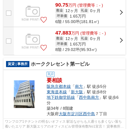
90.75
万
円
(管理費等：- )
12ヶ月
0ヶ月
敷金
礼金
1.65
万円
坪単価
6階 / 55.00坪(181.81㎡)
47.883
万
円
(管理費等：- )
12ヶ月
0ヶ月
敷金
礼金
1.65
万円
坪単価
8階 / 29.02坪(95.93㎡)
ホーククレセント第一ビル
賃貸 | 事務所
礼0
要相談
阪急京都本線
「
南方
」駅 徒歩5分
東海道本線
「
新大阪
」駅 徒歩8分
地下鉄御堂筋線
「
西中島南方
」駅 徒歩6
分
築34年 / 8階建
大阪府
大阪市淀川区
西中島
７丁目
ワンフロア1テナントの明るいオフィス 駅近ながらも人通りも多くない落ち
着いたエリア 新大阪エリアのオフィスビル管理保有数No1宣言！ 貸事務所・