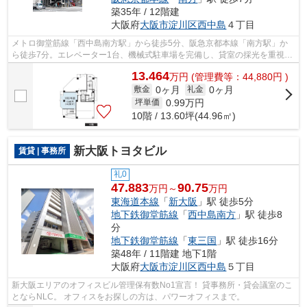
築35年 / 12階建
大阪府
大阪市淀川区
西中島
４丁目
メトロ御堂筋線「西中島南方駅」から徒歩5分、阪急京都本線「南方駅」か
ら徒歩7分。エレベーター1台、機械式駐車場を完備し、貸室の採光を重視し
た間取りの賃貸ビル。1階、2階には飲食...
13.464
万
円
(管理費等：44,880円 )
0ヶ月
0ヶ月
敷金
礼金
0.99
万円
坪単価
10階 / 13.60坪(44.96㎡)
新大阪トヨタビル
賃貸 | 事務所
礼0
47.883
90.75
万円～
万円
東海道本線
「
新大阪
」駅 徒歩5分
地下鉄御堂筋線
「
西中島南方
」駅 徒歩8
分
地下鉄御堂筋線
「
東三国
」駅 徒歩16分
築48年 / 11階建 地下1階
大阪府
大阪市淀川区
西中島
５丁目
新大阪エリアのオフィスビル管理保有数No1宣言！ 貸事務所・貸会議室のこ
とならNLC。 オフィスをお探しの方は、パワーオフィスまで。