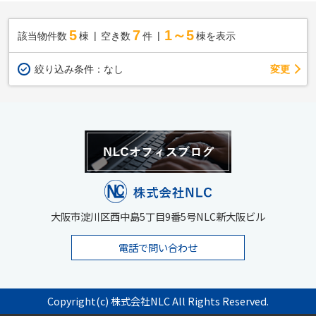
5
7
1～5
該当物件数
棟
空き数
件
棟を表示
変更
絞り込み条件：
なし
大阪市淀川区西中島5丁目9番5号NLC新大阪ビル
電話で問い合わせ
Copyright(c) 株式会社NLC All Rights Reserved.