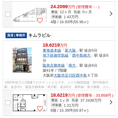
が印象的です。 新大阪エリアのオフ...
24.2099
万
円
(管理費等：- )
12ヶ月
0ヶ月
敷金
礼金
1.43
万円
坪単価
4階 / 16.93坪(55.96㎡)
キムラビル
賃貸 | 事務所
18.6219
万円
東海道本線
「
新大阪
」駅 徒歩5分
地下鉄御堂筋線
「
西中島南方
」駅 徒歩5
分
阪急京都本線
「
南方
」駅 徒歩6分
築41年 / 7階建
大阪府
大阪市淀川区
西中島
５丁目
1985年竣工の7階建てのテナントビルです。メトロ御堂筋線「西中島南方
駅」徒歩5分、阪急京都本線「南方駅」徒歩6分、新幹線「新大阪駅」からも
徒歩圏内。ワンフロアワンテナントの物件...
18.6219
万
円
(管理費等：33,858円 )
1ヶ月
37.2438万円
敷金
礼金
1.21
万円
坪単価
6階 / 15.39坪(50.87㎡)