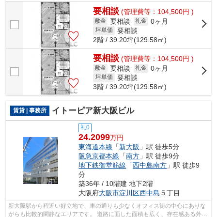
貸会議室のことならNLC。 オフィスを...
要相談
(管理費等：104,500円 )
要相談
0ヶ月
敷金
礼金
要相談
坪単価
2階 / 39.20坪(129.58㎡)
要相談
(管理費等：104,500円 )
要相談
0ヶ月
敷金
礼金
要相談
坪単価
3階 / 39.20坪(129.58㎡)
イトーピア新大阪ビル
賃貸 | 事務所
礼0
24.2099
万円
東海道本線
「
新大阪
」駅 徒歩5分
阪急京都本線
「
南方
」駅 徒歩9分
地下鉄御堂筋線
「
西中島南方
」駅 徒歩9
分
築36年 / 10階建 地下2階
大阪府
大阪市淀川区
西中島
５丁目
新大阪駅から程近い好立地で、車の通りも少なくオフィス街の中心にありな
がらも比較的閑静なエリアです。 道路に面した面積も広く、存在感ある外観