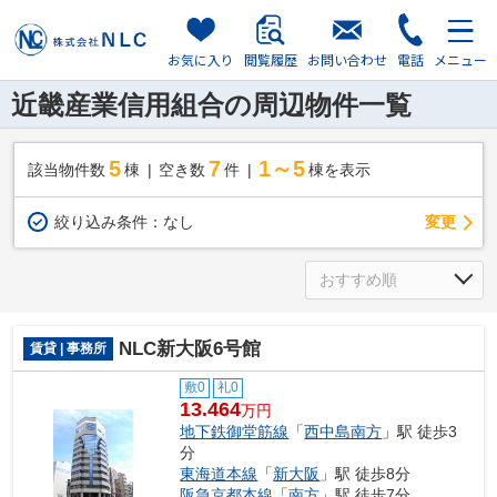
お気に入り
閲覧履歴
お問い合わせ
電話
メニュー
近畿産業信用組合の周辺物件一覧
5
7
1～5
該当物件数
棟
空き数
件
棟を表示
変更
絞り込み条件：
なし
NLC新大阪6号館
賃貸 | 事務所
敷0
礼0
13.464
万円
地下鉄御堂筋線
「
西中島南方
」駅 徒歩3
分
東海道本線
「
新大阪
」駅 徒歩8分
阪急京都本線
「
南方
」駅 徒歩7分