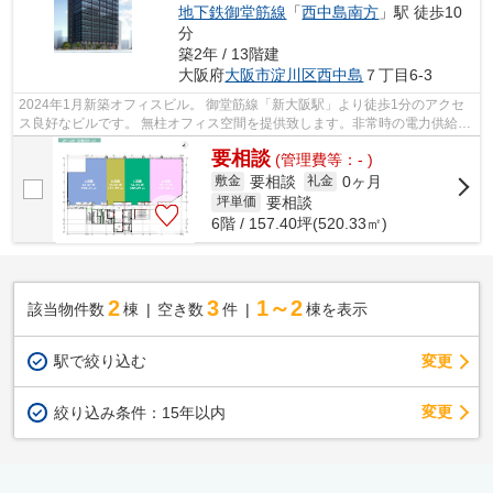
地下鉄御堂筋線
「
西中島南方
」駅 徒歩10
分
築2年 / 13階建
大阪府
大阪市淀川区
西中島
７丁目6-3
2024年1月新築オフィスビル。 御堂筋線「新大阪駅」より徒歩1分のアクセ
ス良好なビルです。 無柱オフィス空間を提供致します。非常時の電力供給設
備も整っております。（72時間）
要相談
(管理費等：- )
要相談
0ヶ月
敷金
礼金
要相談
坪単価
6階 / 157.40坪(520.33㎡)
2
3
1～2
該当物件数
棟
空き数
件
棟を表示
駅で絞り込む
変更
変更
絞り込み条件：
15年以内