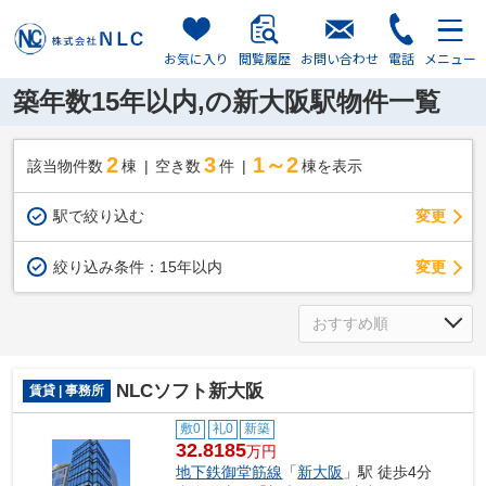
お気に入り
閲覧履歴
お問い合わせ
電話
メニュー
築年数15年以内,の新大阪駅物件一覧
2
3
1～2
該当物件数
棟
空き数
件
棟を表示
駅で絞り込む
変更
変更
絞り込み条件：
15年以内
NLCソフト新大阪
賃貸 | 事務所
敷0
礼0
新築
32.8185
万円
地下鉄御堂筋線
「
新大阪
」駅 徒歩4分