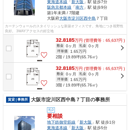
東海道本線
「
新大阪
」駅 徒歩7分
阪急京都本線
「
南方
」駅 徒歩9分
築1年未満 / 7階建
大阪府
大阪市淀川区
西中島
７丁目
カーテンウォールのスタイリッシュな新築オフィスです。角地につき視野性
良好。 3WAYアクセスの好立地
32.8185
万
円
(管理費等：65,637円 )
0ヶ月
0ヶ月
敷金
礼金
1.65
万円
坪単価
2階 / 19.89坪(65.76㎡)
32.8185
万
円
(管理費等：65,637円 )
0ヶ月
0ヶ月
敷金
礼金
1.65
万円
坪単価
3階 / 19.89坪(65.76㎡)
大阪市淀川区西中島７丁目の事務所
賃貸 | 事務所
礼0
要相談
地下鉄御堂筋線
「
新大阪
」駅 徒歩1分
東海道本線
「
新大阪
」駅 徒歩5分