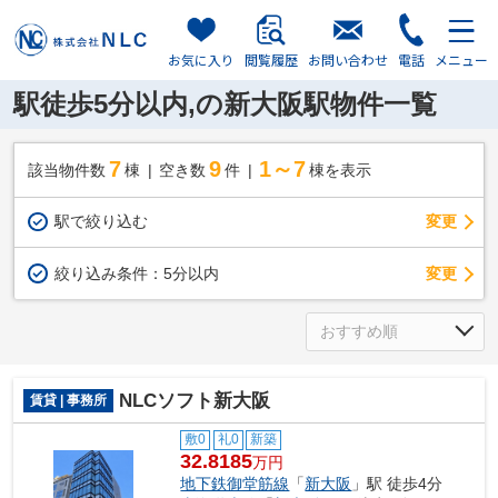
お気に入り
閲覧履歴
お問い合わせ
電話
メニュー
駅徒歩5分以内,の新大阪駅物件一覧
7
9
1～7
該当物件数
棟
空き数
件
棟を表示
駅で絞り込む
変更
変更
絞り込み条件：
5分以内
NLCソフト新大阪
賃貸 | 事務所
敷0
礼0
新築
32.8185
万円
地下鉄御堂筋線
「
新大阪
」駅 徒歩4分