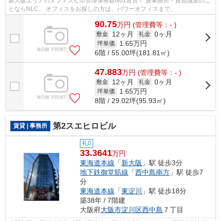
新大阪エリアのオフィスビル管理保有数No1宣言！ 貸事務所・貸会議室のこ
とならNLC。 オフィスをお探しの方は、パワーオフィスまで。
90.75
万
円
(管理費等：- )
12ヶ月
0ヶ月
敷金
礼金
1.65
万円
坪単価
6階 / 55.00坪(181.81㎡)
47.883
万
円
(管理費等：- )
12ヶ月
0ヶ月
敷金
礼金
1.65
万円
坪単価
8階 / 29.02坪(95.93㎡)
第2スエヒロビル
賃貸 | 事務所
礼0
33.3641
万円
東海道本線
「
新大阪
」駅 徒歩3分
地下鉄御堂筋線
「
西中島南方
」駅 徒歩7
分
東海道本線
「
東淀川
」駅 徒歩18分
築38年 / 7階建
大阪府
大阪市淀川区
西中島
７丁目