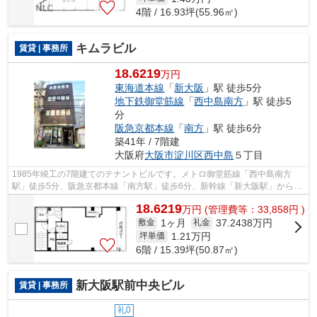
4階 / 16.93坪(55.96㎡)
キムラビル
賃貸 | 事務所
18.6219
万円
東海道本線
「
新大阪
」駅 徒歩5分
地下鉄御堂筋線
「
西中島南方
」駅 徒歩5
分
阪急京都本線
「
南方
」駅 徒歩6分
築41年 / 7階建
大阪府
大阪市淀川区
西中島
５丁目
1985年竣工の7階建てのテナントビルです。メトロ御堂筋線「西中島南方
駅」徒歩5分、阪急京都本線「南方駅」徒歩6分、新幹線「新大阪駅」からも
徒歩圏内。ワンフロアワンテナントの物件...
18.6219
万
円
(管理費等：33,858円 )
1ヶ月
37.2438万円
敷金
礼金
1.21
万円
坪単価
6階 / 15.39坪(50.87㎡)
新大阪駅前中央ビル
賃貸 | 事務所
礼0