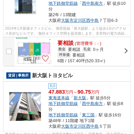
地下鉄御堂筋線
「
西中島南方
」駅 徒歩10
分
築2年 / 13階建
大阪府
大阪市淀川区
西中島
７丁目6-3
2024年1月新築オフィスビル。 御堂筋線「新大阪駅」より徒歩1分のアクセ
ス良好なビルです。 無柱オフィス空間を提供致します。非常時の電力供給設
備も整っております。（72時間）
要相談
(管理費等：- )
要相談
0ヶ月
敷金
礼金
要相談
坪単価
6階 / 157.40坪(520.33㎡)
新大阪トヨタビル
賃貸 | 事務所
礼0
47.883
90.75
万円～
万円
東海道本線
「
新大阪
」駅 徒歩5分
地下鉄御堂筋線
「
西中島南方
」駅 徒歩8
分
地下鉄御堂筋線
「
東三国
」駅 徒歩16分
築48年 / 11階建 地下1階
大阪府
大阪市淀川区
西中島
５丁目