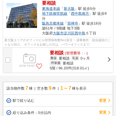
要相談
東海道本線
「
新大阪
」駅 徒歩5分
地下鉄御堂筋線
「
西中島南方
」駅 徒歩9
分
阪急京都本線
「
崇禅寺
」駅 徒歩16分
築51年 / 9階建 地下3階
大阪府
大阪市淀川区
西中島
５丁目
新大阪エリアのオフィスビル管理保有数No1宣言！ 貸事務所・貸会議室のこ
とならNLC。 オフィスをお探しの方は、パワーオフィスまで。
要相談
(管理費等：- )
要相談
0ヶ月
敷金
礼金
要相談
坪単価
5階 / 96.20坪(318.01㎡)
7
9
1～7
該当物件数
棟
空き数
件
棟を表示
駅で絞り込む
変更
変更
絞り込み条件：
5分以内