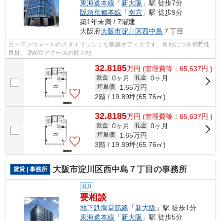
東海道本線
「
新大阪
」駅 徒歩7分
阪急京都本線
「
南方
」駅 徒歩9分
築1年未満 / 7階建
大阪府
大阪市淀川区
西中島
７丁目
カーテンウォールのスタイリッシュな新築オフィスです。角地につき視野性
良好。 3WAYアクセスの好立地
32.8185
万
円
(管理費等：65,637円 )
0ヶ月
0ヶ月
敷金
礼金
1.65
万円
坪単価
2階 / 19.89坪(65.76㎡)
32.8185
万
円
(管理費等：65,637円 )
0ヶ月
0ヶ月
敷金
礼金
1.65
万円
坪単価
3階 / 19.89坪(65.76㎡)
大阪市淀川区西中島７丁目の事務所
賃貸 | 事務所
礼0
要相談
地下鉄御堂筋線
「
新大阪
」駅 徒歩1分
東海道本線
「
新大阪
」駅 徒歩5分