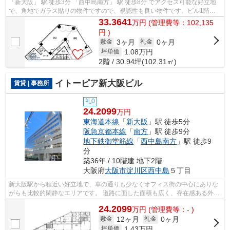
「新大阪」 駅 徒歩3分 「西中島南方」 駅 徒歩8分 でアクセス可能な好立地
で、角地でガラス貼りの物件ですので、視認性も良い物件です。ビル1階の
テナント出入口は24時間オートロック...
33.3641
万
円
(管理費等：102,135
円 )
3ヶ月
0ヶ月
敷金
礼金
1.08
万円
坪単価
2階 / 30.94坪(102.31㎡)
イトーピア新大阪ビル
賃貸 | 事務所
礼0
24.2099
万円
東海道本線
「
新大阪
」駅 徒歩5分
阪急京都本線
「
南方
」駅 徒歩9分
地下鉄御堂筋線
「
西中島南方
」駅 徒歩9
分
築36年 / 10階建 地下2階
大阪府
大阪市淀川区
西中島
５丁目
新大阪駅から程近い好立地で、車の通りも少なくオフィス街の中心にありな
がらも比較的閑静なエリアです。 道路に面した面積も広く、存在感ある外観
が印象的です。 新大阪エリアのオフ...
24.2099
万
円
(管理費等：- )
12ヶ月
0ヶ月
敷金
礼金
1.43
万円
坪単価