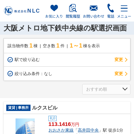
お気に入り
閲覧履歴
お問い合わせ
電話
メニュー
大阪メトロ地下鉄中央線の駅選択画面
1
1
1～1
該当物件数
棟
空き数
件
棟を表示
駅で絞り込む
変更
変更
絞り込み条件：
なし
ルクスビル
賃貸 | 事務所
礼0
113.1416
万円
おおさか東線
「
高井田中央
」駅 徒歩1分