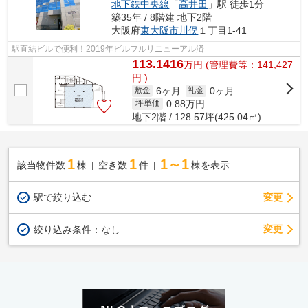
地下鉄中央線
「
高井田
」駅 徒歩1分
築35年 / 8階建 地下2階
大阪府
東大阪市
川俣
１丁目1-41
駅直結ビルで便利！2019年ビルフルリニューアル済
113.1416
万
円
(管理費等：141,427
円 )
6ヶ月
0ヶ月
敷金
礼金
0.88
万円
坪単価
地下2階 / 128.57坪(425.04㎡)
1
1
1～1
該当物件数
棟
空き数
件
棟を表示
駅で絞り込む
変更
変更
絞り込み条件：
なし