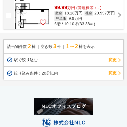
99.99
万
円
(管理費等：- )
18.18万円
29.997万円
敷金
礼金
9.9
万円
坪単価
6階 / 10.10坪(33.38㎡)
2
3
1～2
該当物件数
棟
空き数
件
棟を表示
駅で絞り込む
変更
変更
絞り込み条件：
20分以内