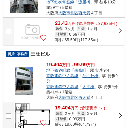
地下鉄御堂筋線
「
淀屋橋
」駅 徒歩10分
築39年 / 5階建
大阪府
大阪市北区
西天満
４丁目
23.43
万
円
(管理費等：97,625円 )
3ヶ月
1ヶ月
敷金
礼金
0.66
万円
坪単価
3階 / 35.50坪(117.35㎡)
三旺ビル
賃貸 | 事務所
19.404
99.99
万円～
万円
地下鉄谷町線
「
南森町
」駅 徒歩9分
京阪電鉄中之島線
「
なにわ橋
」駅 徒歩9
分
京阪電鉄中之島線
「
大江橋
」駅 徒歩9分
築41年 / 7階建
大阪府
大阪市北区
西天満
４丁目
19.404
万
円
(管理費等：- )
2ヶ月
3ヶ月
敷金
礼金
0.99
万円
坪単価
6階 / 19.60坪(64.79㎡)