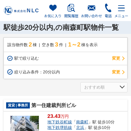
お気に入り
閲覧履歴
お問い合わせ
電話
メニュー
駅徒歩20分以内,の南森町駅物件一覧
2
3
1～2
該当物件数
棟
空き数
件
棟を表示
駅で絞り込む
変更
変更
絞り込み条件：
20分以内
第一住建裁判所ビル
賃貸 | 事務所
23.43
万円
地下鉄谷町線
「
南森町
」駅 徒歩10分
地下鉄堺筋線
「
北浜
」駅 徒歩10分