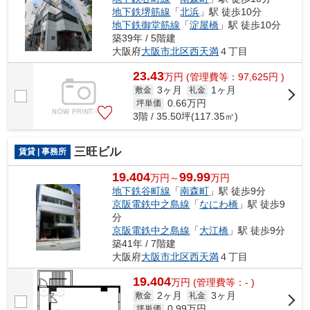
地下鉄堺筋線
「
北浜
」駅 徒歩10分
地下鉄御堂筋線
「
淀屋橋
」駅 徒歩10分
築39年 / 5階建
大阪府
大阪市北区
西天満
４丁目
23.43
万
円
(管理費等：97,625円 )
3ヶ月
1ヶ月
敷金
礼金
0.66
万円
坪単価
3階 / 35.50坪(117.35㎡)
三旺ビル
賃貸 | 事務所
19.404
99.99
万円～
万円
地下鉄谷町線
「
南森町
」駅 徒歩9分
京阪電鉄中之島線
「
なにわ橋
」駅 徒歩9
分
京阪電鉄中之島線
「
大江橋
」駅 徒歩9分
築41年 / 7階建
大阪府
大阪市北区
西天満
４丁目
19.404
万
円
(管理費等：- )
2ヶ月
3ヶ月
敷金
礼金
0.99
万円
坪単価