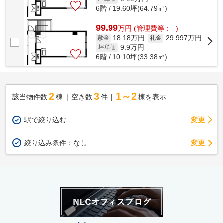
6階 / 19.60坪(64.79㎡)
99.99
万
円
(管理費等：- )
18.18万円
29.997万円
敷金
礼金
9.9
万円
坪単価
6階 / 10.10坪(33.38㎡)
2
3
1～2
該当物件数
棟
空き数
件
棟を表示
駅で絞り込む
変更
変更
絞り込み条件：
なし