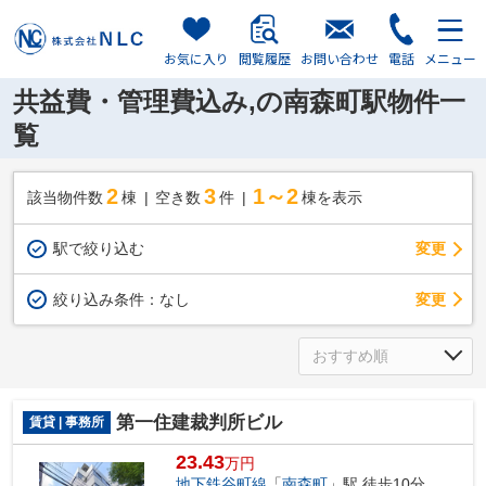
お気に入り
閲覧履歴
お問い合わせ
電話
メニュー
共益費・管理費込み,の南森町駅物件一
覧
2
3
1～2
該当物件数
棟
空き数
件
棟を表示
駅で絞り込む
変更
変更
絞り込み条件：
なし
第一住建裁判所ビル
賃貸 | 事務所
23.43
万円
地下鉄谷町線
「
南森町
」駅 徒歩10分