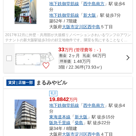
地下鉄御堂筋線
「
西中島南方
」駅 徒歩6
分
地下鉄御堂筋線
「
新大阪
」駅 徒歩7分
築52年 / 7階建
大阪府
大阪市淀川区
西中島
５丁目
2017年12月に外壁・共用部が大規模リノベーションされいるワンフロアワン
テナントの新大阪駅徒歩3分の好立地物件です。隣室を気にすることなく、
プライベートなオフィス空間をお探しの...
33
万
円
(管理費等：- )
2ヶ月
66万円
敷金
礼金
1.48
万円
坪単価
3階 / 22.36坪(73.93㎡)
まるみやビル
賃貸 | 店舗一部
礼0
19.8842
万円
地下鉄御堂筋線
「
西中島南方
」駅 徒歩4
分
東海道本線
「
新大阪
」駅 徒歩15分
阪急千里線
「
柴島
」駅 徒歩22分
築34年 / 8階建
大阪府
大阪市淀川区
西中島
４丁目