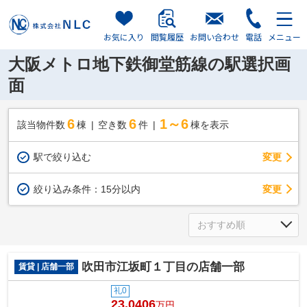
お気に入り
閲覧履歴
お問い合わせ
電話
メニュー
大阪メトロ地下鉄御堂筋線の駅選択画
面
6
6
1～6
該当物件数
棟
空き数
件
棟を表示
駅で絞り込む
変更
変更
絞り込み条件：
15分以内
吹田市江坂町１丁目の店舗一部
賃貸 | 店舗一部
礼0
23.0406
万円