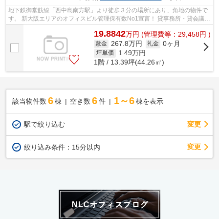
地下鉄御堂筋線「西中島南方駅」より徒歩３分の場所にあり、角地の物件で
す。 新大阪エリアのオフィスビル管理保有数No1宣言！ 貸事務所・貸会議室
のことならNLC。 オフィスをお探しの...
19.8842
万
円
(管理費等：29,458円 )
267.8万円
0ヶ月
敷金
礼金
1.49
万円
坪単価
1階 / 13.39坪(44.26㎡)
6
6
1～6
該当物件数
棟
空き数
件
棟を表示
駅で絞り込む
変更
変更
絞り込み条件：
15分以内