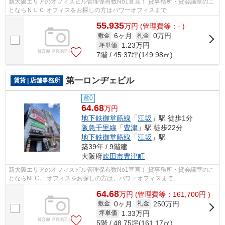
新大阪エリアのオフィスビル管理保有数No1宣言！ 貸事務所・貸会議室のこ
とならＮＬＣ オフィスをお探しの方はパワーオフィスまで
55.935
万
円
(管理費等：- )
6ヶ月
0万円
敷金
礼金
1.23
万円
坪単価
7階 / 45.37坪(149.98㎡)
第一ロンヂェビル
賃貸 | 店舗事務所
敷0
64.68
万円
地下鉄御堂筋線
「
江坂
」駅 徒歩1分
阪急千里線
「
豊津
」駅 徒歩22分
地下鉄御堂筋線
「
江坂
」駅
築39年 / 9階建
大阪府
吹田市
豊津町
新大阪エリアのオフィスビル管理保有数No1宣言！ 貸事務所・貸会議室のこ
とならNLC。 オフィスをお探しの方は、パワーオフィスまで。
64.68
万
円
(管理費等：161,700円 )
0ヶ月
250万円
敷金
礼金
1.33
万円
坪単価
5階 / 48.75坪(161.17㎡)