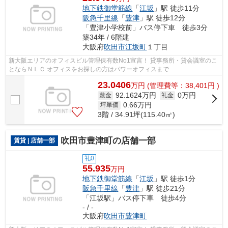
地下鉄御堂筋線
「
江坂
」駅 徒歩11分
阪急千里線
「
豊津
」駅 徒歩12分
「豊津小学校前」バス停下車 徒歩3分
築34年 / 6階建
大阪府
吹田市
江坂町
１丁目
新大阪エリアのオフィスビル管理保有数No1宣言！ 貸事務所・貸会議室のこ
とならＮＬＣ オフィスをお探しの方はパワーオフィスまで
23.0406
万
円
(管理費等：38,401円 )
92.1624万円
0万円
敷金
礼金
0.66
万円
坪単価
3階 / 34.91坪(115.40㎡)
吹田市豊津町の店舗一部
賃貸 | 店舗一部
礼0
55.935
万円
地下鉄御堂筋線
「
江坂
」駅 徒歩1分
阪急千里線
「
豊津
」駅 徒歩21分
「江坂駅」バス停下車 徒歩4分
- / -
大阪府
吹田市
豊津町