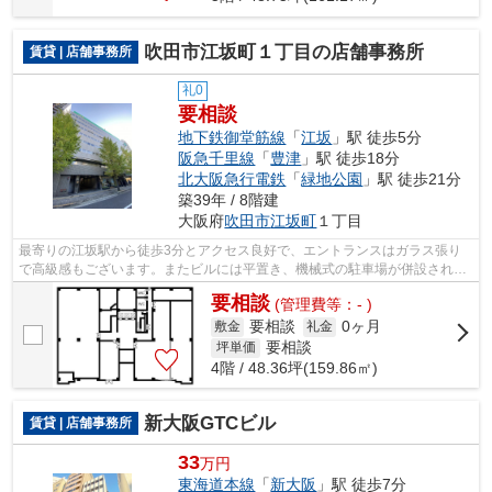
吹田市江坂町１丁目の店舗事務所
賃貸 | 店舗事務所
礼0
要相談
地下鉄御堂筋線
「
江坂
」駅 徒歩5分
阪急千里線
「
豊津
」駅 徒歩18分
北大阪急行電鉄
「
緑地公園
」駅 徒歩21分
築39年 / 8階建
大阪府
吹田市
江坂町
１丁目
最寄りの江坂駅から徒歩3分とアクセス良好で、エントランスはガラス張り
で高級感もございます。またビルには平置き、機械式の駐車場が併設されて
います（空き状況はお問い合わせくださ...
要相談
(管理費等：- )
要相談
0ヶ月
敷金
礼金
要相談
坪単価
4階 / 48.36坪(159.86㎡)
新大阪GTCビル
賃貸 | 店舗事務所
33
万円
東海道本線
「
新大阪
」駅 徒歩7分