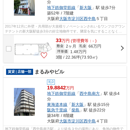
分
地下鉄御堂筋線
「
新大阪
」駅 徒歩7分
築52年 / 7階建
大阪府
大阪市淀川区
西中島
５丁目
2017年12月に外壁・共用部が大規模リノベーションされいるワンフロアワン
テナントの新大阪駅徒歩3分の好立地物件です。隣室を気にすることなく、
プライベートなオフィス空間をお探しの...
33
万
円
(管理費等：- )
2ヶ月
66万円
敷金
礼金
1.48
万円
坪単価
3階 / 22.36坪(73.93㎡)
まるみやビル
賃貸 | 店舗一部
礼0
19.8842
万円
地下鉄御堂筋線
「
西中島南方
」駅 徒歩4
分
東海道本線
「
新大阪
」駅 徒歩15分
阪急千里線
「
柴島
」駅 徒歩22分
築34年 / 8階建
大阪府
大阪市淀川区
西中島
４丁目
地下鉄御堂筋線「西中島南方駅」より徒歩３分の場所にあり、角地の物件で