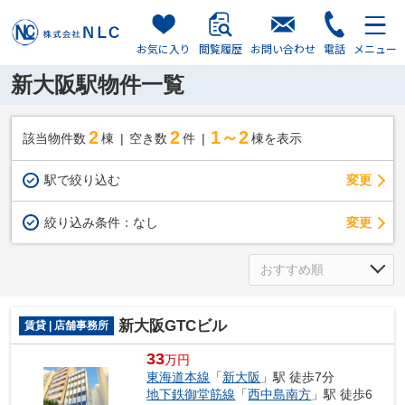
お気に入り
閲覧履歴
お問い合わせ
電話
メニュー
新大阪駅物件一覧
2
2
1～2
該当物件数
棟
空き数
件
棟を表示
駅で絞り込む
変更
変更
絞り込み条件：
なし
新大阪GTCビル
賃貸 | 店舗事務所
33
万円
東海道本線
「
新大阪
」駅 徒歩7分
地下鉄御堂筋線
「
西中島南方
」駅 徒歩6