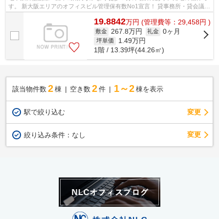
す。 新大阪エリアのオフィスビル管理保有数No1宣言！ 貸事務所・貸会議室
のことならNLC。 オフィスをお探しの...
19.8842
万
円
(管理費等：29,458円 )
267.8万円
0ヶ月
敷金
礼金
1.49
万円
坪単価
1階 / 13.39坪(44.26㎡)
2
2
1～2
該当物件数
棟
空き数
件
棟を表示
駅で絞り込む
変更
変更
絞り込み条件：
なし