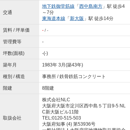
地下鉄御堂筋線
「
西中島南方
」駅 徒歩4
交通
～7分
東海道本線
「
新大阪
」駅 徒歩14分
賃料 / 坪単価
-
/ -
管理費等
-
坪数(面積)
-(-)
築年月
1983年 3月(築43年)
種別 / 構造
事務所 / 鉄骨鉄筋コンクリート
階建
8階建
株式会社NLC
大阪府大阪市淀川区西中島５丁目9-5 NL
C新大阪ビル11階
取扱会社
TEL:0120-515-503
大阪府知事 (4) 第53936号