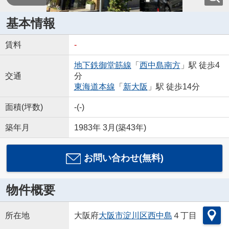
基本情報
賃料
-
地下鉄御堂筋線
「
西中島南方
」駅 徒歩4
交通
分
東海道本線
「
新大阪
」駅 徒歩14分
面積(坪数)
-(-)
築年月
1983年 3月(築43年)
お問い合わせ(無料)
物件概要
所在地
大阪府
大阪市淀川区
西中島
４丁目