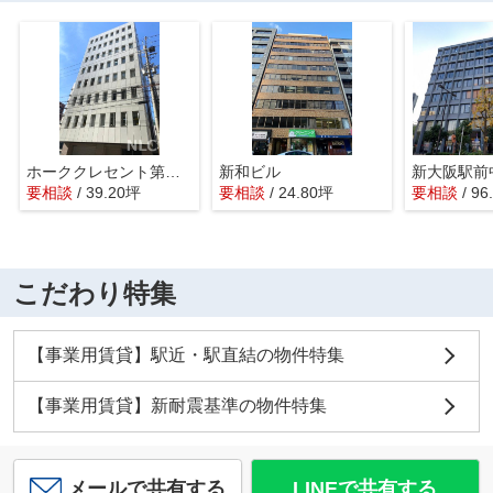
ホーククレセント第一ビル
新和ビル
新大阪駅前
要相談
/ 39.20坪
要相談
/ 24.80坪
要相談
/ 9
こだわり特集
【事業用賃貸】駅近・駅直結の物件特集
【事業用賃貸】新耐震基準の物件特集
メールで共有する
LINEで共有する