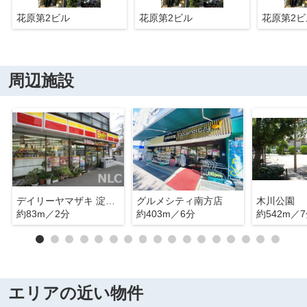
花原第2ビル
花原第2ビル
花原第2ビ
周辺施設
デイリーヤマザキ 淀川西中島店
グルメシティ南方店
木川公園
約83m／2分
約403m／6分
約542m／
エリアの近い物件