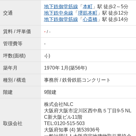
地下鉄御堂筋線
「
本町
」駅 徒歩2～5分
交通
地下鉄中央線
「
堺筋本町
」駅 徒歩12分
地下鉄御堂筋線
「
心斎橋
」駅 徒歩14分
賃料 / 坪単価
-
/ -
管理費等
-
坪数(面積)
-(-)
築年月
1970年 1月(築56年)
種別 / 構造
事務所 / 鉄骨鉄筋コンクリート
階建
9階建
株式会社NLC
大阪府大阪市淀川区西中島５丁目9-5 NL
C新大阪ビル11階
取扱会社
TEL:0120-515-503
大阪府知事 (4) 第53936号