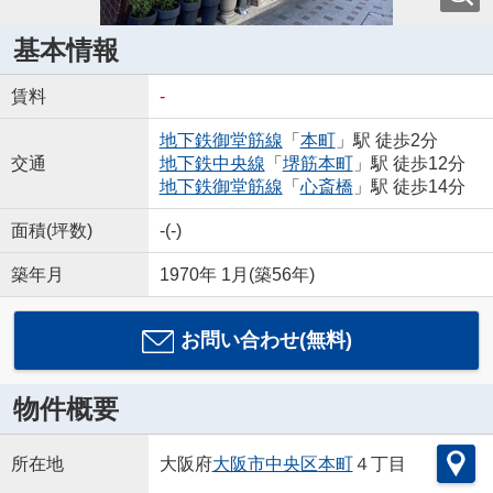
基本情報
賃料
-
地下鉄御堂筋線
「
本町
」駅 徒歩2分
交通
地下鉄中央線
「
堺筋本町
」駅 徒歩12分
地下鉄御堂筋線
「
心斎橋
」駅 徒歩14分
面積(坪数)
-(-)
築年月
1970年 1月(築56年)
お問い合わせ(無料)
物件概要
所在地
大阪府
大阪市中央区
本町
４丁目