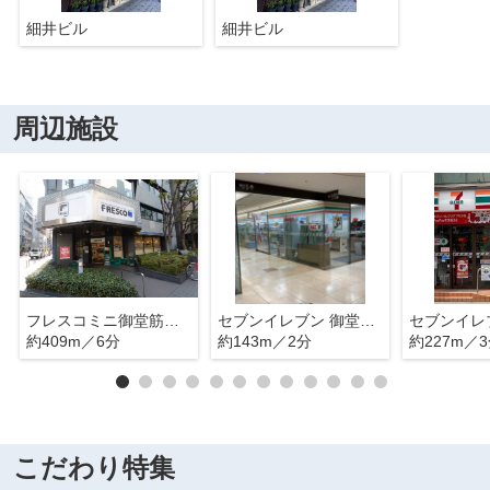
細井ビル
細井ビル
周辺施設
フレスコミニ御堂筋本町店
セブンイレブン 御堂ビル店
約409m／6分
約143m／2分
約227m／
こだわり特集