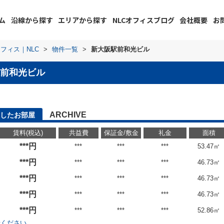
ム
沿線から探す
エリアから探す
NLCオフィスブログ
会社概要
お
フィス｜NLC
>
物件一覧
>
新大阪駅前和光ビル
前和光ビル
ARCHIVE
したお部屋
賃料(税込)
共益費
保証金/敷金
礼金
面積
***円
***
***
***
53.47㎡
***円
***
***
***
46.73㎡
***円
***
***
***
46.73㎡
***円
***
***
***
46.73㎡
***円
***
***
***
52.86㎡
せください。