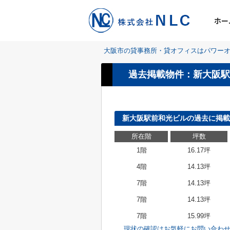
ホー
大阪市の貸事務所・貸オフィスはパワーオ
過去掲載物件：新大阪駅
新大阪駅前和光ビルの過去に掲載
所在階
坪数
1階
16.17坪
4階
14.13坪
7階
14.13坪
7階
14.13坪
7階
15.99坪
現状の確認はお気軽にお問い合わ