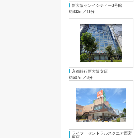
新大阪センイシティー3号館
約833m／11分
京都銀行新大阪支店
約607m／8分
ライフ セントラルスクエア西宮
原店