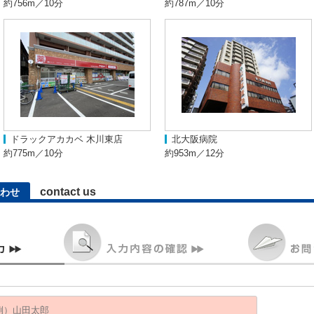
約756m／10分
約787m／10分
ドラックアカカベ 木川東店
北大阪病院
約775m／10分
約953m／12分
contact us
わせ