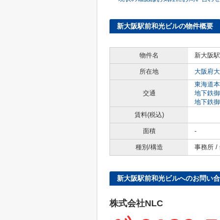
新大阪駅前和光ビルの物件概要
物件名
新大阪駅
所在地
大阪府大
東海道本
交通
地下鉄御
地下鉄御
賃料(税込)
面積
-
種別/構造
事務所 /
新大阪駅前和光ビルへのお問い合
株式会社NLC