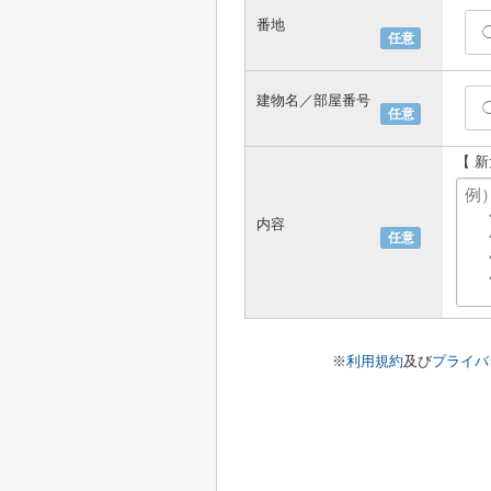
番地
任意
建物名／部屋番号
任意
【 
内容
任意
※
利用規約
及び
プライバ