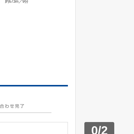
約673m／9分
0
/
2