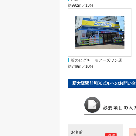
約992m／13分
薬のヒグチ モアーズワン店
約749m／10分
新大阪駅前和光ビルへのお問い合
お名前