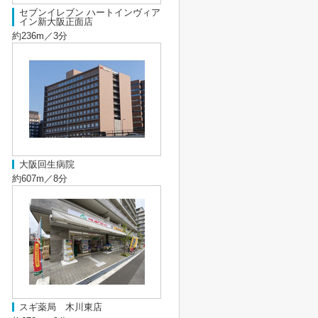
セブンイレブン ハートインヴィア
イン新大阪正面店
約236m／3分
大阪回生病院
約607m／8分
スギ薬局 木川東店