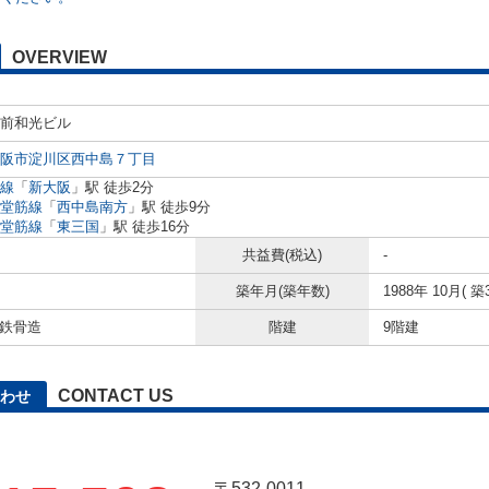
OVERVIEW
前和光ビル
阪市淀川区西中島７丁目
線
「
新大阪
」駅 徒歩2分
堂筋線
「
西中島南方
」駅 徒歩9分
堂筋線
「
東三国
」駅 徒歩16分
共益費(税込)
-
築年月(築年数)
1988年 10月( 築
 鉄骨造
階建
9階建
CONTACT US
わせ
〒532-0011