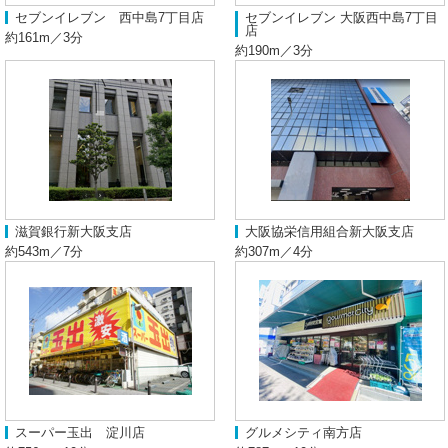
セブンイレブン 西中島7丁目店
セブンイレブン 大阪西中島7丁目
店
約161m／3分
約190m／3分
滋賀銀行新大阪支店
大阪協栄信用組合新大阪支店
約543m／7分
約307m／4分
スーパー玉出 淀川店
グルメシティ南方店