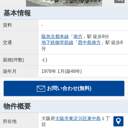
基本情報
賃料
-
阪急京都本線
「
南方
」駅 徒歩9分
交通
地下鉄御堂筋線
「
西中島南方
」駅 徒歩8
分
面積(坪数)
-(-)
築年月
1978年 1月(築48年)
お問い合わせ(無料)
物件概要
大阪府
大阪市東淀川区
東中島
１丁
所在地
目