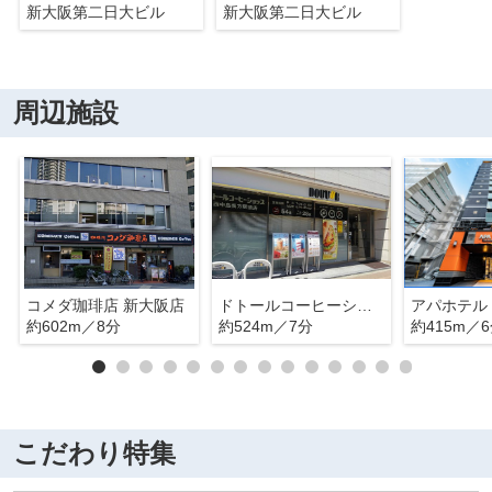
新大阪第二日大ビル
新大阪第二日大ビル
周辺施設
コメダ珈琲店 新大阪店
ドトールコーヒーショップ 西中島南方駅前店
約602m／8分
約524m／7分
約415m／
こだわり特集