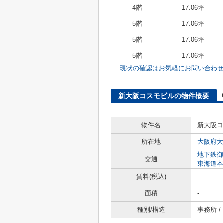
4階
17.06坪
5階
17.06坪
5階
17.06坪
5階
17.06坪
現状の確認はお気軽にお問い合わ
新大阪コスモビルの物件概要
物件名
新大阪コ
所在地
大阪府大
地下鉄御
交通
東海道本
賃料(税込)
面積
-
種別/構造
事務所 