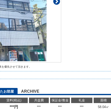
状を優先させて頂きます。
ARCHIVE
たお部屋
賃料(税込)
共益費
保証金/敷金
礼金
面積
***円
***
***
***
58.04㎡