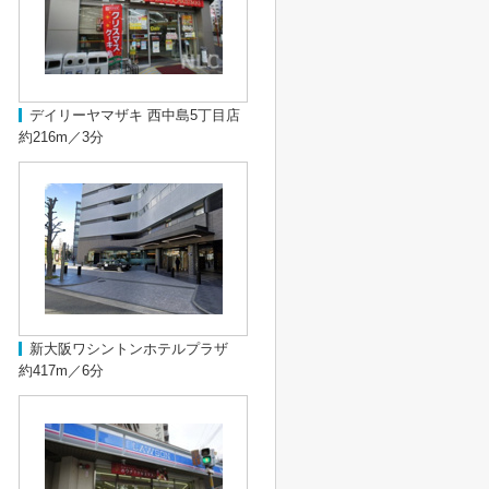
デイリーヤマザキ 西中島5丁目店
約216m／3分
新大阪ワシントンホテルプラザ
約417m／6分