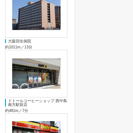
大阪回生病院
約1011m／13分
ドトールコーヒーショップ 西中島
南方駅前店
約481m／7分