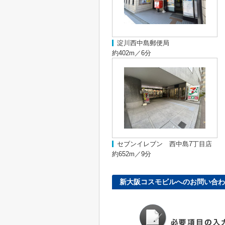
淀川西中島郵便局
約402m／6分
セブンイレブン 西中島7丁目店
約652m／9分
新大阪コスモビルへのお問い合わ