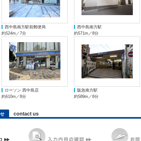
西中島南方駅前郵便局
西中島南方駅
約524m／7分
約571m／8分
ローソン 西中島店
阪急南方駅
約610m／8分
約589m／8分
contact us
せ