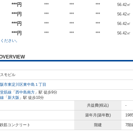
***円
***
***
***
56.42㎡
***円
***
***
***
56.42㎡
***円
***
***
***
56.42㎡
***円
***
***
***
56.42㎡
せください。
OVERVIEW
スモビル
阪市東淀川区東中島１丁目
堂筋線
「
西中島南方
」駅 徒歩9分
線
「
新大阪
」駅 徒歩10分
共益費(税込)
-
築年月(築年数)
198
/ 鉄筋コンクリート
階建
7階