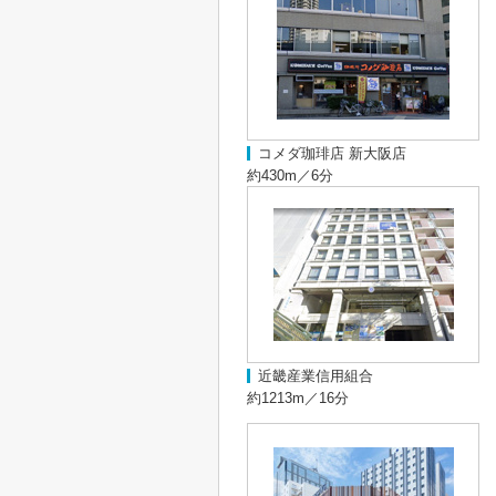
コメダ珈琲店 新大阪店
約430m／6分
近畿産業信用組合
約1213m／16分