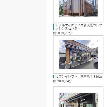
ホテルマイステイズ新大阪コンフ
ァレンスセンター
約503m／7分
セブンイレブン 東中島３丁目店
約294m／4分