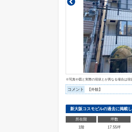
※写真や図と実際の現状とが異なる場合は現
コメント
【外観】
新大阪コスモビルの過去に掲載し
所在階
坪数
1階
17.55坪