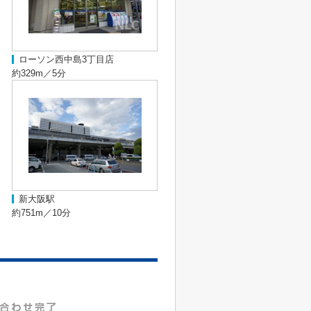
ローソン西中島3丁目店
約329m／5分
新大阪駅
約751m／10分