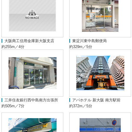
大阪商工信用金庫新大阪支店
東淀川東中島郵便局
約255m／4分
約329m／5分
三井住友銀行西中島南方出張所
アパホテル 新大阪 南方駅前
約505m／7分
約372m／5分