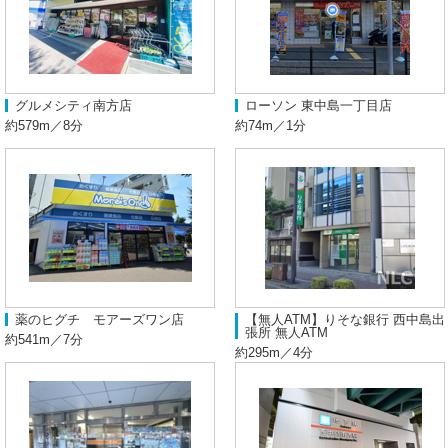
グルメシティ南方店
ローソン 東中島一丁目店
約579m／8分
約74m／1分
薬のヒグチ モアーズワン店
【無人ATM】りそな銀行 西中島出
張所 無人ATM
約541m／7分
約295m／4分