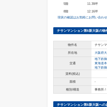
5階
11.39坪
8階
12.16坪
現状の確認はお気軽にお問い合わ
チサンマンション第6新大阪の物
物件名
チサンマ
所在地
大阪府大
地下鉄御
交通
東海道本
地下鉄御
賃料(税込)
面積
-
種別/構造
事務所 
チサンマンション第6新大阪への