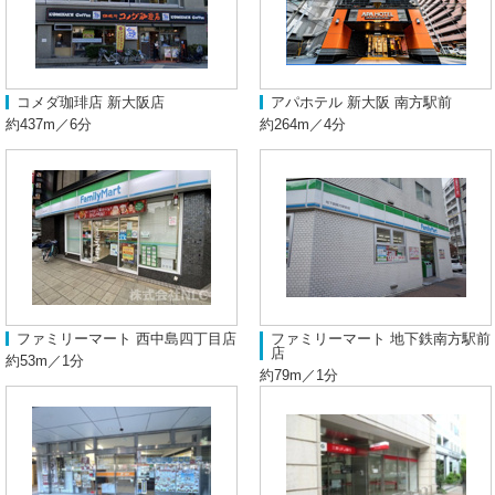
コメダ珈琲店 新大阪店
アパホテル 新大阪 南方駅前
約437m／6分
約264m／4分
ファミリーマート 西中島四丁目店
ファミリーマート 地下鉄南方駅前
店
約53m／1分
約79m／1分