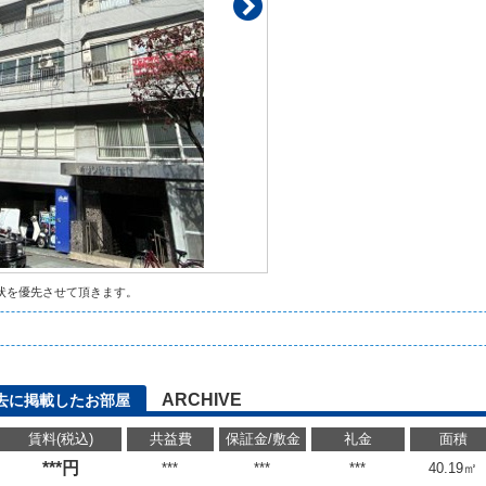
状を優先させて頂きます。
ARCHIVE
去に掲載したお部屋
賃料(税込)
共益費
保証金/敷金
礼金
面積
***円
***
***
***
40.19㎡