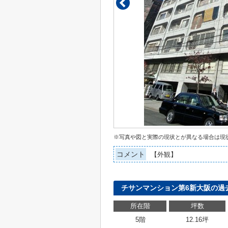
※写真や図と実際の現状とが異なる場合は現
コメント
【外観】
チサンマンション第6新大阪の過
所在階
坪数
5階
12.16坪