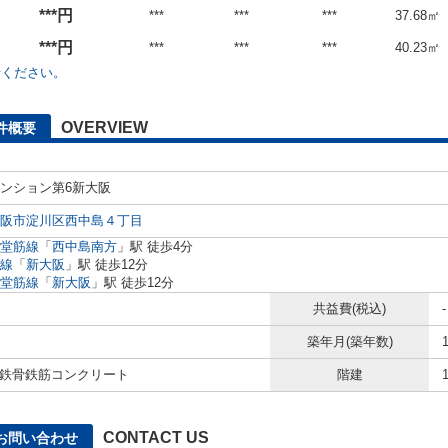
***円
***
***
***
37.68㎡
***円
***
***
***
40.23㎡
せください。
OVERVIEW
件概要
ンション第6新大阪
阪市淀川区西中島４丁目
堂筋線
「
西中島南方
」駅 徒歩4分
線
「
新大阪
」駅 徒歩12分
堂筋線
「
新大阪
」駅 徒歩12分
共益費(税込)
-
築年月(築年数)
/ 鉄骨鉄筋コンクリート
階建
CONTACT US
お問い合わせ