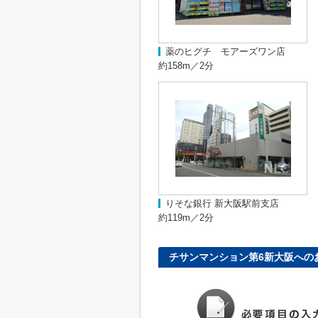
薬のヒグチ モアーズワン店
約158m／2分
りそな銀行 新大阪駅前支店
約119m／2分
チサンマンション第6新大阪への