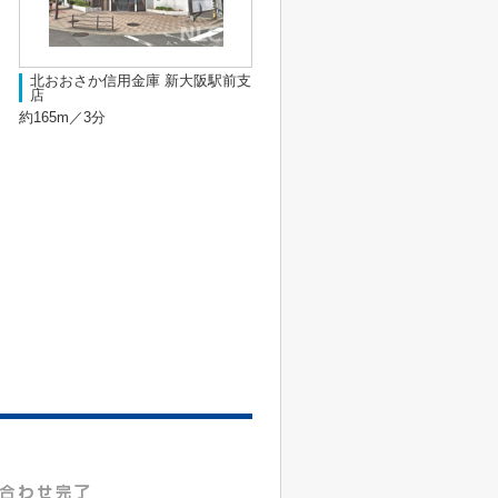
北おおさか信用金庫 新大阪駅前支
店
約165m／3分