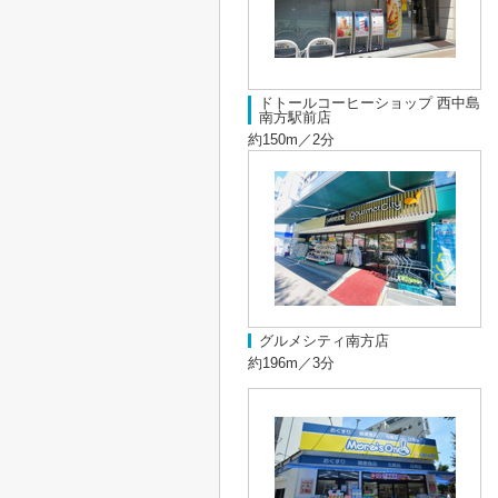
ドトールコーヒーショップ 西中島
南方駅前店
約150m／2分
グルメシティ南方店
約196m／3分