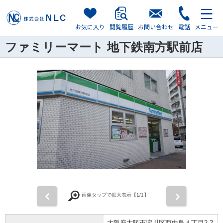
お気に入り
閲覧履歴
お問い合わせ
電話
メニュー
ファミリーマート 地下鉄南方駅前店
前
次
画像タップで拡大表示【
1
/1】
大阪府大阪市淀川区西中島４丁目2-2