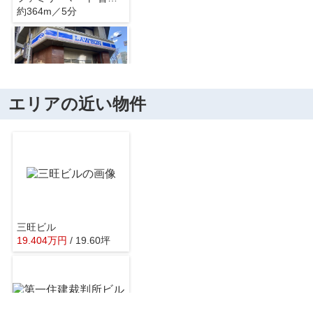
約364m／5分
エリアの近い物件
ローソン 西天満六丁目店
約377m／5分
三旺ビル
19.404
万
円
/ 19.60坪
ファミリーマート 大阪市役所店
約399m／5分