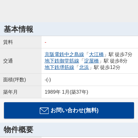
基本情報
賃料
-
京阪電鉄中之島線
「
大江橋
」駅 徒歩7分
交通
地下鉄御堂筋線
「
淀屋橋
」駅 徒歩8分
地下鉄堺筋線
「
北浜
」駅 徒歩12分
面積(坪数)
-(-)
築年月
1989年 1月(築37年)
お問い合わせ(無料)
物件概要