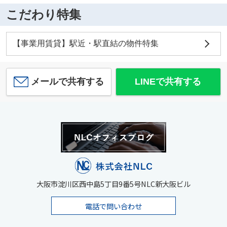
こだわり特集
第一住建裁判所ビル
23.43
万
円
/ 35.50坪
スギ薬局 西天満店
【事業用賃貸】駅近・駅直結の物件特集
約557m／7分
メールで共有する
LINEで共有する
滋賀銀行大阪支店
約249m／4分
大阪市淀川区西中島5丁目9番5号NLC新大阪ビル
電話で問い合わせ
尼崎信用金庫大阪支店