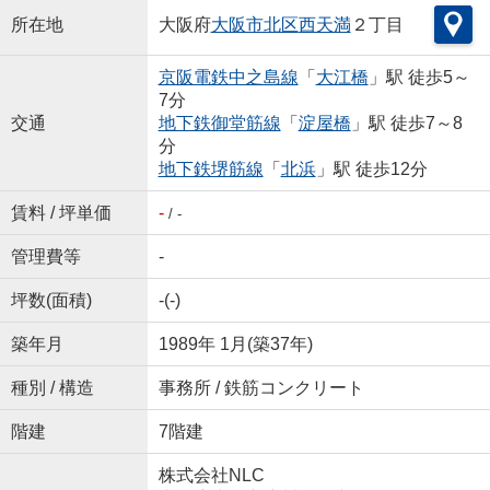
所在地
大阪府
大阪市北区
西天満
２丁目
京阪電鉄中之島線
「
大江橋
」駅 徒歩5～
7分
交通
地下鉄御堂筋線
「
淀屋橋
」駅 徒歩7～8
分
地下鉄堺筋線
「
北浜
」駅 徒歩12分
賃料 / 坪単価
-
/ -
管理費等
-
坪数(面積)
-(-)
築年月
1989年 1月(築37年)
種別 / 構造
事務所 / 鉄筋コンクリート
階建
7階建
株式会社NLC