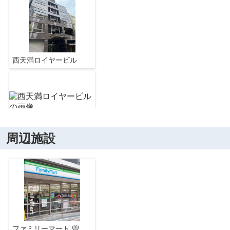
西天満ロイヤービル
周辺施設
西天満ロイヤービル
西天満ロイヤービル
ファミリーマート 曽根崎南店