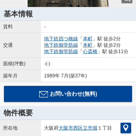
基本情報
賃料
-
地下鉄四つ橋線
「
本町
」駅 徒歩2分
交通
地下鉄御堂筋線
「
本町
」駅 徒歩2分
地下鉄御堂筋線
「
心斎橋
」駅 徒歩11分
面積(坪数)
-(-)
築年月
1989年 7月(築37年)
お問い合わせ(無料)
物件概要
所在地
大阪府
大阪市西区
立売堀
１丁目