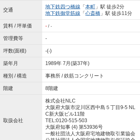
地下鉄四つ橋線
「
本町
」駅 徒歩2分
交通
地下鉄御堂筋線
「
心斎橋
」駅 徒歩11分
賃料 / 坪単価
-
/ -
管理費等
-
坪数(面積)
-(-)
築年月
1989年 7月(築37年)
種別 / 構造
事務所 / 鉄筋コンクリート
階建
8階建
株式会社NLC
大阪府大阪市淀川区西中島５丁目9-5 NL
C新大阪ビル11階
取扱会社
TEL:0120-515-503
大阪府知事 (4) 第53936号
一般社団法人大阪府宅地建物取引業協会