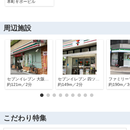
本町ギボービル
周辺施設
セブンイレブン 大阪阿波座1丁目店
セブンイレブン 四ツ橋立売堀店
約121m／2分
約149m／2分
約190m／
こだわり特集