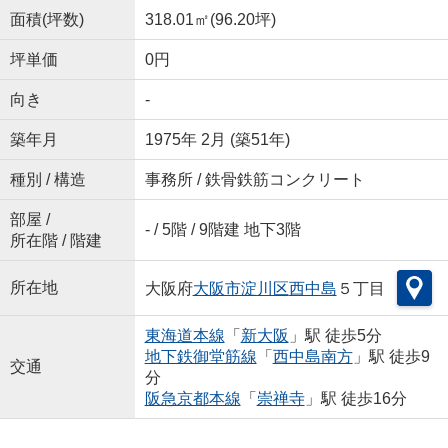
面積(坪数)
318.01㎡(96.20坪)
坪単価
0円
向き
-
築年月
1975年 2月 (築51年)
種別 / 構造
事務所 / 鉄骨鉄筋コンクリート
部屋 /
- / 5階 / 9階建 地下3階
所在階 / 階建
所在地
大阪府
大阪市淀川区
西中島
５丁目
東海道本線
「
新大阪
」駅 徒歩5分
地下鉄御堂筋線
「
西中島南方
」駅 徒歩9
交通
分
阪急京都本線
「
崇禅寺
」駅 徒歩16分