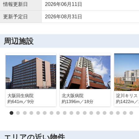
情報更新日
2026年06月11日
更新予定日
2026年08月31日
周辺施設
大阪回生病院
北大阪病院
淀川キリス
約641m／9分
約1396m／18分
約1422m／
エリアの近い物件