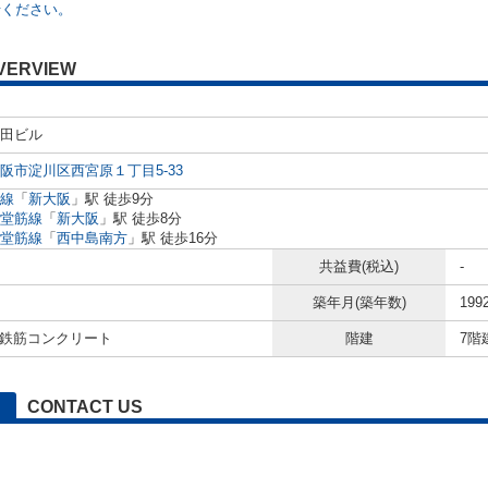
せください。
VERVIEW
田ビル
阪市淀川区西宮原１丁目5-33
線
「
新大阪
」駅 徒歩9分
堂筋線
「
新大阪
」駅 徒歩8分
堂筋線
「
西中島南方
」駅 徒歩16分
共益費(税込)
-
築年月(築年数)
199
/ 鉄筋コンクリート
階建
7階
CONTACT US