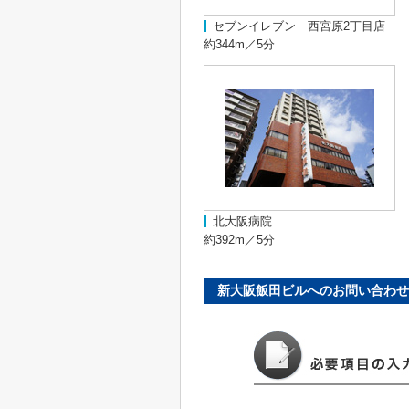
セブンイレブン 西宮原2丁目店
約344m／5分
北大阪病院
約392m／5分
新大阪飯田ビルへのお問い合わせ