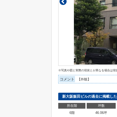
※写真や図と実際の現状とが異なる場合は現
コメント
【外観】
新大阪飯田ビルの過去に掲載した
所在階
坪数
6階
46.06坪