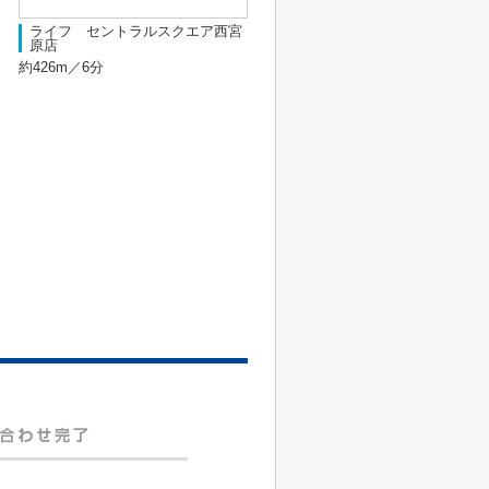
ライフ セントラルスクエア西宮
原店
約426m／6分