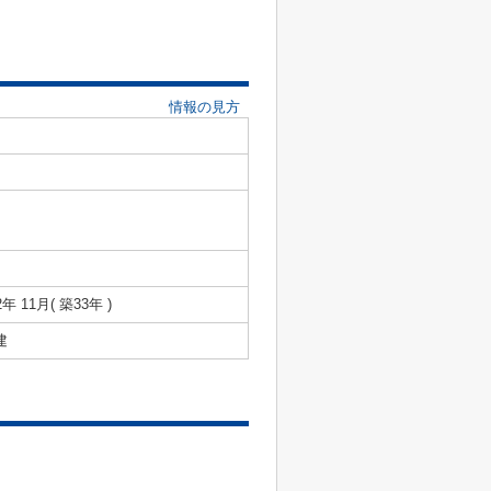
情報の見方
2年 11月( 築33年 )
建