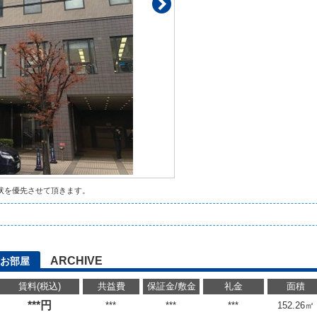
状を優先させて頂きます。
ARCHIVE
お部屋
賃料(税込)
共益費
保証金/敷金
礼金
面積
***円
***
***
***
152.26㎡