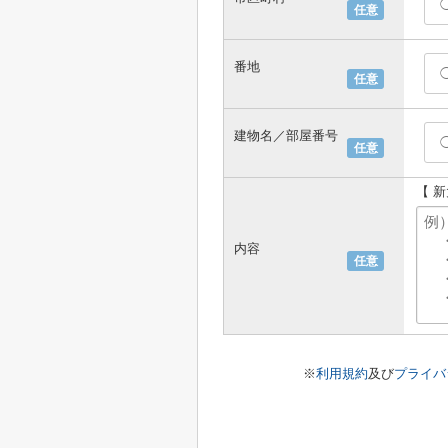
任意
番地
任意
建物名／部屋番号
任意
【 
内容
任意
※
利用規約
及び
プライバ