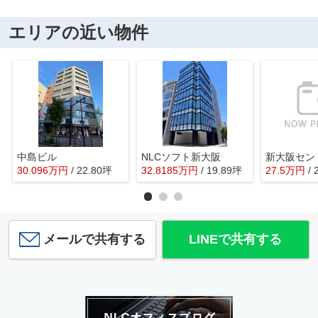
エリアの近い物件
中島ビル
NLCソフト新大阪
新大阪セン
30.096
万
円
/ 22.80坪
32.8185
万
円
/ 19.89坪
27.5
万
円
/
メールで共有する
LINEで共有する