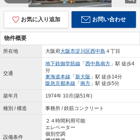
お気に入り追加
お問い合わせ
物件概要
所在地
大阪府
大阪市淀川区
西中島
４丁目
地下鉄御堂筋線
「
西中島南方
」駅 徒歩4
分
交通
東海道本線
「
新大阪
」駅 徒歩14分
阪急京都本線
「
南方
」駅 徒歩5分
築年月
1974年 10月(築51年)
種別 / 構造
事務所 / 鉄筋コンクリート
２４時間利用可能
エレベーター
個別空調
設備条件