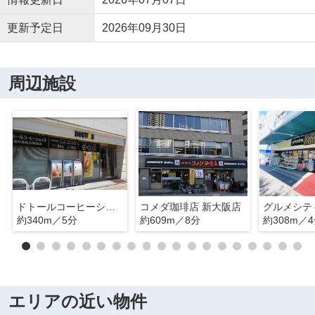
更新予定日
2026年09月30日
周辺施設
ドトールコーヒーショップ 西中島南方駅前店
コメダ珈琲店 新大阪店
グルメシテ
約340m／5分
約609m／8分
約308m／
エリアの近い物件