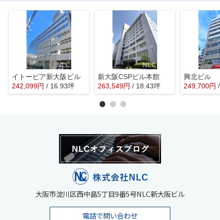
イトーピア新大阪ビル
新大阪CSPビル本館
興北ビル
242,099円
/ 16.93坪
263,549円
/ 18.43坪
249,700円
/
大阪市淀川区西中島5丁目9番5号NLC新大阪ビル
電話で問い合わせ