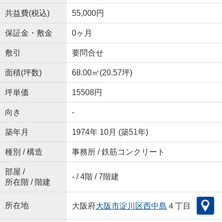
共益費(税込)
55,000円
保証金・敷金
0ヶ月
敷引
要問合せ
面積(坪数)
68.00㎡(20.57坪)
坪単価
15508円
向き
-
築年月
1974年 10月 (築51年)
種別 / 構造
事務所 / 鉄筋コンクリート
部屋 /
- / 4階 / 7階建
所在階 / 階建
所在地
大阪府
大阪市淀川区
西中島
４丁目