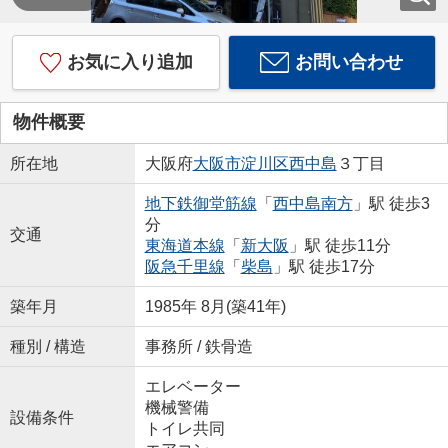
お気に入り追加
お問い合わせ
物件概要
所在地
大阪府
大阪市淀川区
西中島
３丁目
地下鉄御堂筋線
「
西中島南方
」駅 徒歩3
分
交通
東海道本線
「
新大阪
」駅 徒歩11分
阪急千里線
「
柴島
」駅 徒歩17分
築年月
1985年 8月(築41年)
種別 / 構造
事務所 / 鉄骨造
エレベーター
機械警備
設備条件
トイレ共同