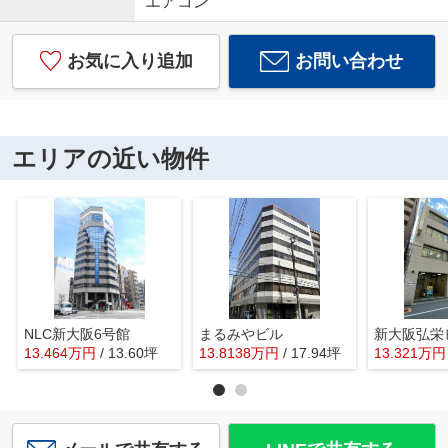
エアコン
お気に入り追加
お問い合わせ
エリアの近い物件
NLC新大阪6号館
まるみやビル
新大阪弘栄
13.464
万
円
/ 13.60坪
13.8138
万
円
/ 17.94坪
13.321
万
円