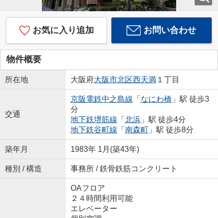
お気に入り追加
お問い合わせ
物件概要
所在地
大阪府
大阪市北区
西天満
１丁目
京阪電鉄中之島線
「
なにわ橋
」駅 徒歩3
分
交通
地下鉄堺筋線
「
北浜
」駅 徒歩4分
地下鉄谷町線
「
南森町
」駅 徒歩8分
築年月
1983年 1月(築43年)
種別 / 構造
事務所 / 鉄骨鉄筋コンクリート
OAフロア
２４時間利用可能
エレベーター