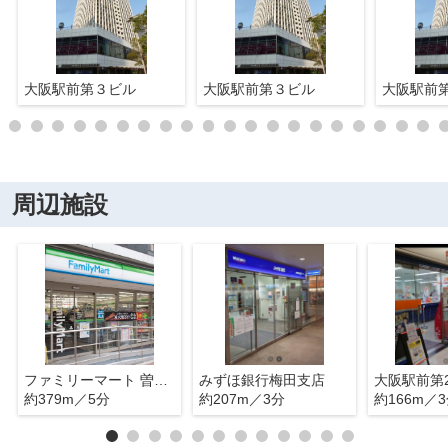
大阪駅前第３ビル
大阪駅前第３ビル
大阪駅前
周辺施設
ファミリーマート 曽根崎南店
みずほ銀行梅田支店
約379m／5分
約207m／3分
約166m／