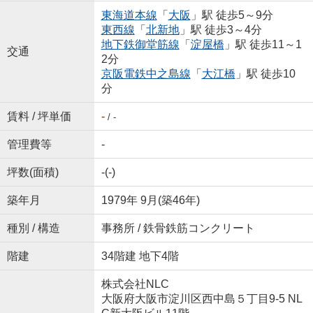
東海道本線
「
大阪
」駅 徒歩5～9分
東西線
「
北新地
」駅 徒歩3～4分
地下鉄御堂筋線
「
淀屋橋
」駅 徒歩11～1
交通
2分
京阪電鉄中之島線
「
大江橋
」駅 徒歩10
分
賃料 / 坪単価
-
/ -
管理費等
-
坪数(面積)
-(-)
築年月
1979年 9月(築46年)
種別 / 構造
事務所 / 鉄骨鉄筋コンクリート
階建
34階建 地下4階
株式会社NLC
大阪府大阪市淀川区西中島５丁目9-5 NL