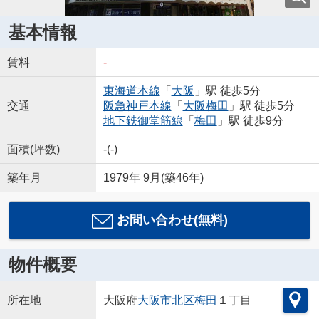
基本情報
賃料
-
東海道本線
「
大阪
」駅 徒歩5分
交通
阪急神戸本線
「
大阪梅田
」駅 徒歩5分
地下鉄御堂筋線
「
梅田
」駅 徒歩9分
面積(坪数)
-(-)
築年月
1979年 9月(築46年)
お問い合わせ(無料)
物件概要
所在地
大阪府
大阪市北区
梅田
１丁目