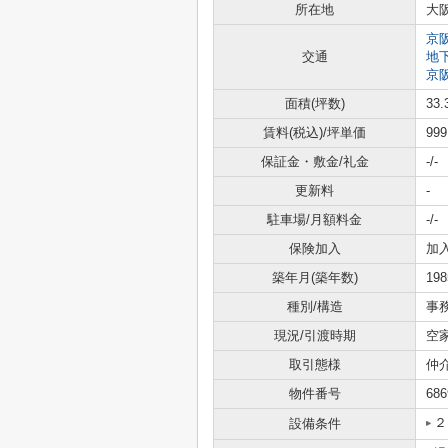
所在地
大
京
交通
地
京
面積(坪数)
33.
賃料(税込)/坪単価
99
保証金・敷金/礼金
-/-
更新料
-
駐車場/月額料金
-/-
保険加入
加
築年月(築年数)
19
種別/構造
事
現況/引渡時期
空
取引態様
仲
物件番号
686
２
設備条件