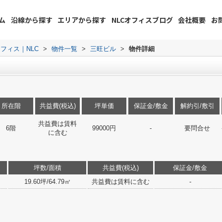
ム
沿線から探す
エリアから探す
NLCオフィスブログ
会社概要
お
フィス｜NLC
>
物件一覧
>
三旺ビル
>
物件詳細
所在階
共益費(税込)
坪単価
保証金/敷金
解約引/敷引
共益費は賃料
6階
99000円
-
要問合せ
に含む
坪数/面積
共益費(税込)
保証金/敷金
19.60坪/64.79㎡
共益費は賃料に含む
-