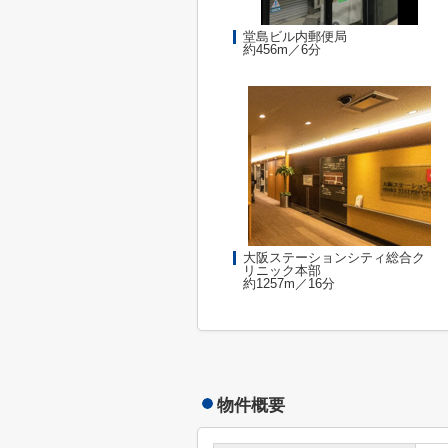
堂島ビル内郵便局
約456m／6分
大阪ステーションシティ総合ク
リニック本部
約1257m／16分
物件概要