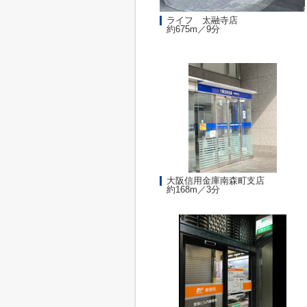
ライフ 太融寺店
約675m／9分
大阪信用金庫南森町支店
約168m／3分