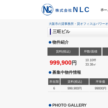
ホー
大阪市の貸事務所・貸オフィスはパワーオ
三旺ビル
物件紹介
賃料(税込)
坪数/面積
10.10坪
999,900
円
33.38㎡
募集中物件情報
所在階
賃料(税込)
坪単価
6
999,900円
99000円
PHOTO GALLERY