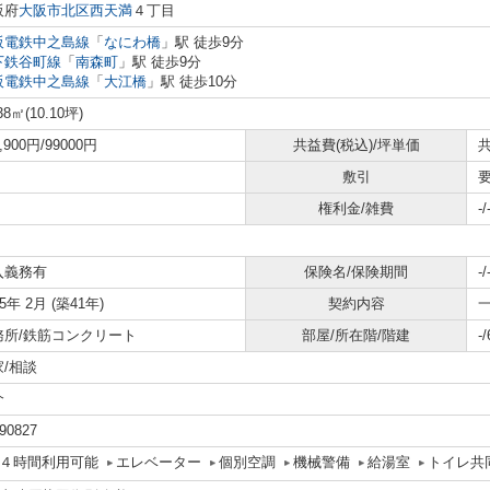
阪府
大阪市北区
西天満
４丁目
阪電鉄中之島線
「
なにわ橋
」駅 徒歩9分
下鉄谷町線
「
南森町
」駅 徒歩9分
阪電鉄中之島線
「
大江橋
」駅 徒歩10分
38㎡(10.10坪)
9,900円/99000円
共益費(税込)/坪単価
敷引
権利金/雑費
-/
入義務有
保険名/保険期間
-/
85年 2月 (築41年)
契約内容
務所/鉄筋コンクリート
部屋/所在階/階建
-
家/相談
介
90827
４時間利用可能
エレベーター
個別空調
機械警備
給湯室
トイレ共