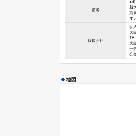
●
新
備考
貸
オ
株式
大
TEL
取扱会社
大阪
一
公
地図