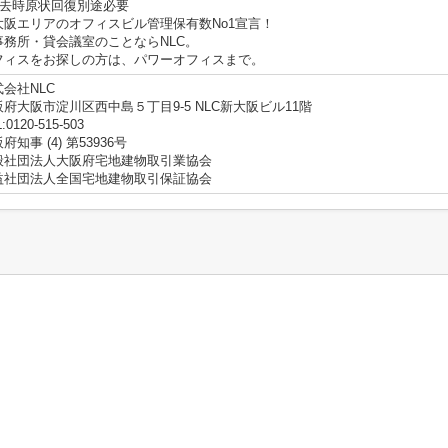
退去時原状回復別途必要
大阪エリアのオフィスビル管理保有数No1宣言！
事務所・貸会議室のことならNLC。
フィスをお探しの方は、パワーオフィスまで。
会社NLC
阪府大阪市淀川区西中島５丁目9-5 NLC新大阪ビル11階
:0120-515-503
府知事 (4) 第53936号
般社団法人大阪府宅地建物取引業協会
益社団法人全国宅地建物取引保証協会