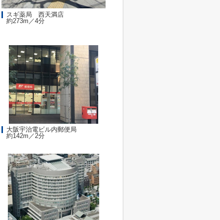
スギ薬局 西天満店
約273m／4分
大阪宇治電ビル内郵便局
約142m／2分