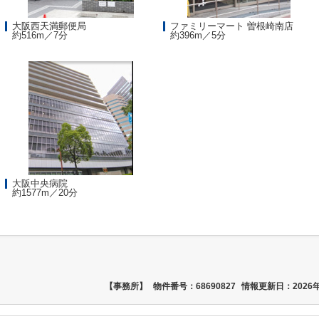
大阪西天満郵便局
ファミリーマート 曽根崎南店
約516m／7分
約396m／5分
大阪中央病院
約1577m／20分
【事務所】
物件番号：68690827
情報更新日：2026年