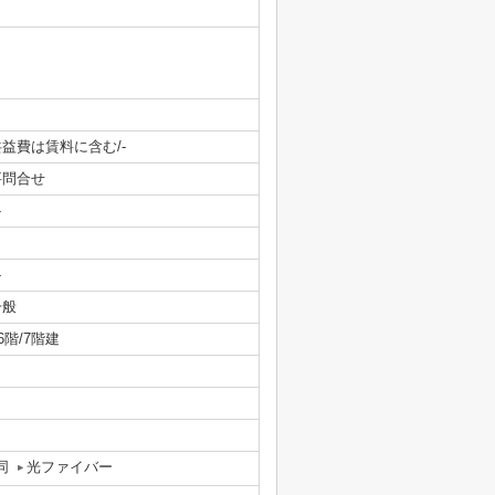
共益費は賃料に含む/-
要問合せ
-
-
一般
/6階/7階建
同
光ファイバー