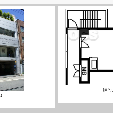
【間取
観】