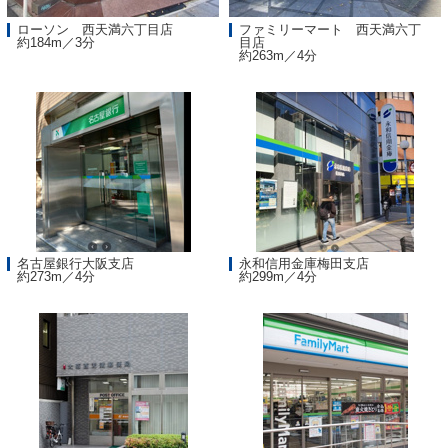
ローソン 西天満六丁目店
ファミリーマート 西天満六丁
約184m／3分
目店
約263m／4分
名古屋銀行大阪支店
永和信用金庫梅田支店
約273m／4分
約299m／4分