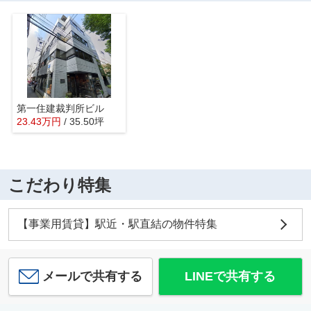
第一住建裁判所ビル
23.43
万
円
/ 35.50坪
こだわり特集
【事業用賃貸】駅近・駅直結の物件特集
メールで共有する
LINEで共有する