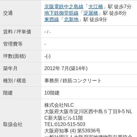
京阪電鉄中之島線
「
大江橋
」駅 徒歩7分
交通
地下鉄御堂筋線
「
淀屋橋
」駅 徒歩8分
東西線
「
北新地
」駅 徒歩9分
賃料 / 坪単価
-
/ -
管理費等
-
坪数(面積)
-(-)
築年月
2012年 7月(築14年)
種別 / 構造
事務所 / 鉄筋コンクリート
階建
10階建
株式会社NLC
大阪府大阪市淀川区西中島５丁目9-5 NL
C新大阪ビル11階
取扱会社
TEL:0120-515-503
大阪府知事 (4) 第53936号