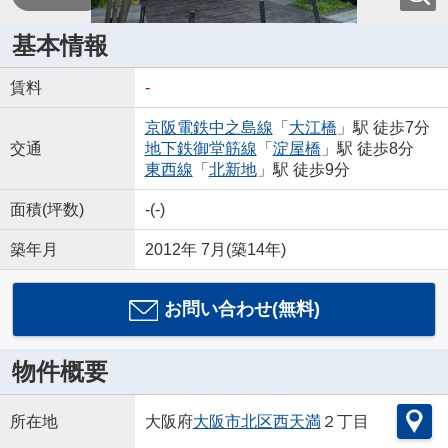
基本情報
賃料
-
京阪電鉄中之島線
「
大江橋
」駅 徒歩7分
交通
地下鉄御堂筋線
「
淀屋橋
」駅 徒歩8分
東西線
「
北新地
」駅 徒歩9分
面積(坪数)
-(-)
築年月
2012年 7月(築14年)
お問い合わせ(無料)
物件概要
所在地
大阪府
大阪市北区
西天満
２丁目