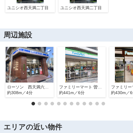
ユニシオ西天満二丁目
ユニシオ西天満二丁目
周辺施設
ローソン 西天満六丁目店
ファミリーマート 曽根崎南店
約308m／4分
約441m／6分
約430m／
エリアの近い物件