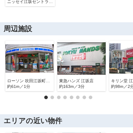
ニッセイ江坂セントラルビル
周辺施設
ローソン 吹田江坂町一丁目店
東急ハンズ 江坂店
キリン堂 
約61m／1分
約163m／3分
約98m／2
エリアの近い物件