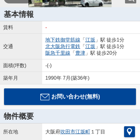
基本情報
賃料
-
地下鉄御堂筋線
「
江坂
」駅 徒歩1分
交通
北大阪急行電鉄
「
江坂
」駅 徒歩1分
阪急千里線
「
豊津
」駅 徒歩20分
面積(坪数)
-(-)
築年月
1990年 7月(築36年)
お問い合わせ(無料)
物件概要
所在地
大阪府
吹田市
江坂町
１丁目