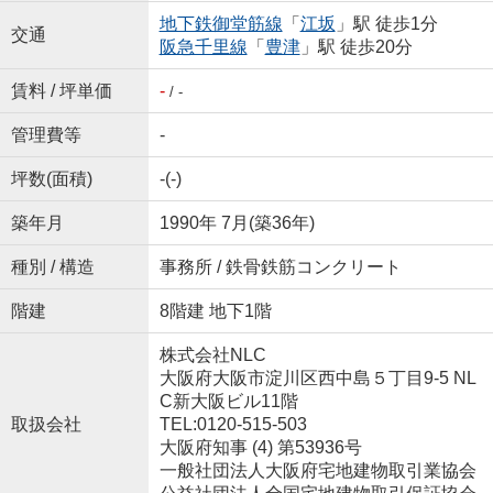
地下鉄御堂筋線
「
江坂
」駅 徒歩1分
交通
阪急千里線
「
豊津
」駅 徒歩20分
賃料 / 坪単価
-
/ -
管理費等
-
坪数(面積)
-(-)
築年月
1990年 7月(築36年)
種別 / 構造
事務所 / 鉄骨鉄筋コンクリート
階建
8階建 地下1階
株式会社NLC
大阪府大阪市淀川区西中島５丁目9-5 NL
C新大阪ビル11階
取扱会社
TEL:0120-515-503
大阪府知事 (4) 第53936号
一般社団法人大阪府宅地建物取引業協会