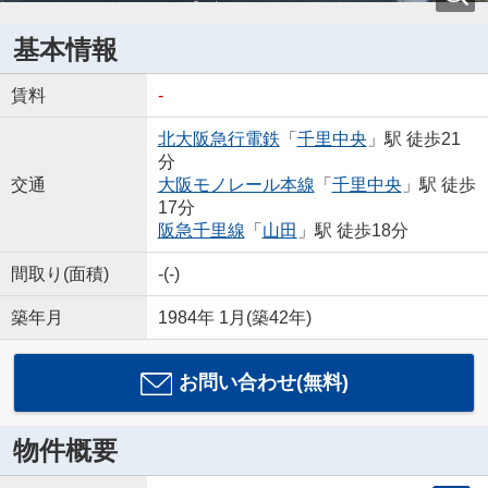
基本情報
賃料
-
北大阪急行電鉄
「
千里中央
」駅 徒歩21
分
交通
大阪モノレール本線
「
千里中央
」駅 徒歩
17分
阪急千里線
「
山田
」駅 徒歩18分
間取り(面積)
-(-)
築年月
1984年 1月(築42年)
お問い合わせ(無料)
物件概要