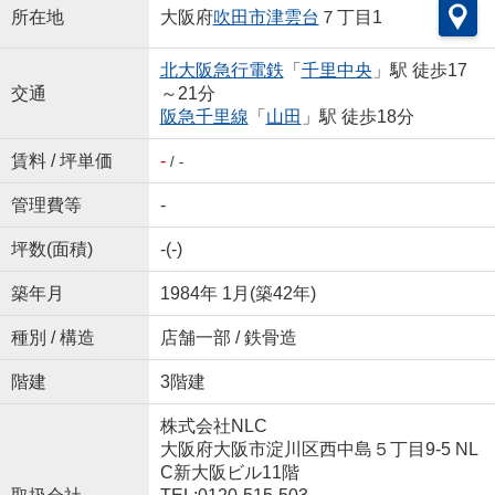
所在地
大阪府
吹田市
津雲台
７丁目1
北大阪急行電鉄
「
千里中央
」駅 徒歩17
交通
～21分
阪急千里線
「
山田
」駅 徒歩18分
賃料 / 坪単価
-
/ -
管理費等
-
坪数(面積)
-(-)
築年月
1984年 1月(築42年)
種別 / 構造
店舗一部 / 鉄骨造
階建
3階建
株式会社NLC
大阪府大阪市淀川区西中島５丁目9-5 NL
C新大阪ビル11階