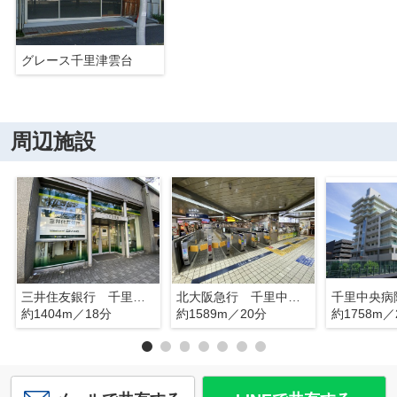
グレース千里津雲台
周辺施設
三井住友銀行 千里中央支店
北大阪急行 千里中央駅
千里中央病
約1404m／18分
約1589m／20分
約1758m／