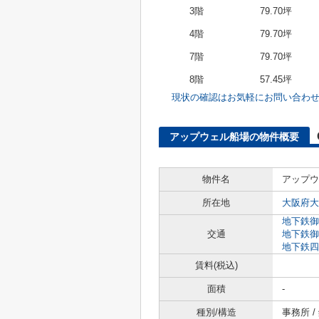
3階
79.70坪
4階
79.70坪
7階
79.70坪
8階
57.45坪
現状の確認はお気軽にお問い合わ
アップウェル船場の物件概要
物件名
アップウ
所在地
大阪府大
地下鉄御
交通
地下鉄御
地下鉄四
賃料(税込)
面積
-
種別/構造
事務所 