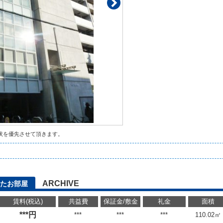
状を優先させて頂きます。
ARCHIVE
たお部屋
賃料(税込)
共益費
保証金/敷金
礼金
面積
***円
***
***
***
110.02㎡