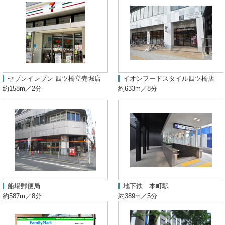
セブンイレブン 四ツ橋立売堀店
イオンフードスタイル四ツ橋店
約158m／2分
約633m／8分
船場郵便局
地下鉄 本町駅
約587m／8分
約389m／5分