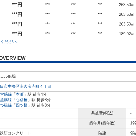
***円
***
***
***
263.50㎡
***円
***
***
***
263.50㎡
***円
***
***
***
263.50㎡
***円
***
***
***
189.92㎡
せください。
OVERVIEW
ェル船場
阪市中央区南久宝寺町４丁目
堂筋線
「
本町
」駅 徒歩4分
堂筋線
「
心斎橋
」駅 徒歩8分
つ橋線
「
四ツ橋
」駅 徒歩8分
共益費(税込)
-
築年月(築年数)
19
/ 鉄筋コンクリート
階建
9