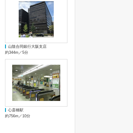
山陰合同銀行大阪支店
約344m／5分
心斎橋駅
約756m／10分