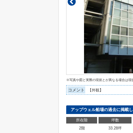
※写真や図と実際の現状とが異なる場合は現
コメント
【外観】
アップウェル船場の過去に掲載し
所在階
坪数
2階
33.28坪