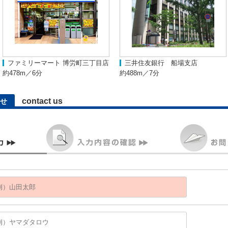
ファミリーマート 博労町三丁目店
三井住友銀行 船場支店
約478m／6分
約488m／7分
contact us
せ