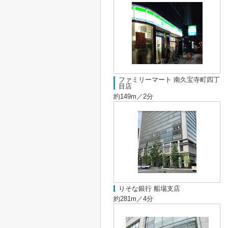
ファミリーマート 南久宝寺町四丁
目店
約149m／2分
りそな銀行 船場支店
約281m／4分