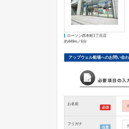
ローソン西本町1丁目店
約449m／6分
アップウェル船場へのお問い合わ
お名前
必須
フリガナ
任意