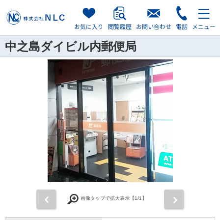
お気に入り
閲覧履歴
お問い合わせ
電話
メニュー
中之島ダイビル内郵便局
前
次
画像タップで拡大表示【
1
/1】