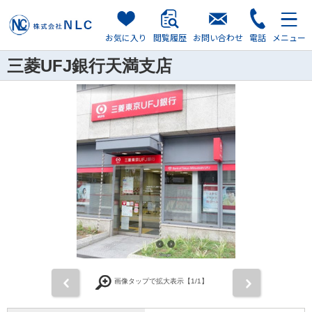
お気に入り
閲覧履歴
お問い合わせ
電話
メニュー
三菱UFJ銀行天満支店
前
次
画像タップで拡大表示【
1
/1】