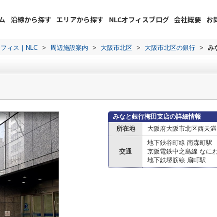
ム
沿線から探す
エリアから探す
NLCオフィスブログ
会社概要
お
フィス｜NLC
>
周辺施設案内
>
大阪市北区
>
大阪市北区の銀行
>
み
みなと銀行梅田支店の詳細情報
所在地
大阪府大阪市北区西天満６
地下鉄谷町線 南森町駅
交通
京阪電鉄中之島線 なに
地下鉄堺筋線 扇町駅