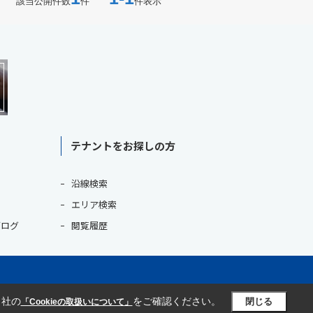
該当公開件数
件
件表示
テナントをお探しの方
沿線検索
エリア検索
ブログ
閲覧履歴
当社の
をご確認ください。
閉じる
「Cookieの取扱いについて」