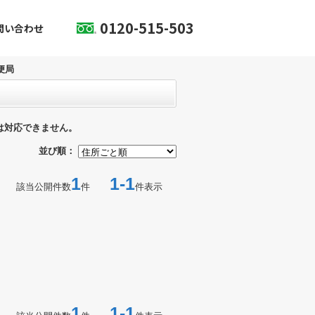
0120-515-503
問い合わせ
便局
は対応できません。
並び順：
1
1-1
該当公開件数
件
件表示
1
1-1