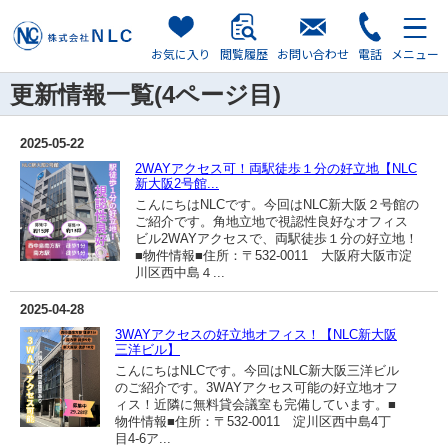
お気に入り
閲覧履歴
お問い合わせ
電話
メニュー
更新情報一覧(4ページ目)
2025-05-22
2WAYアクセス可！両駅徒歩１分の好立地【NLC
新大阪2号館...
こんにちはNLCです。今回はNLC新大阪２号館の
ご紹介です。角地立地で視認性良好なオフィス
ビル2WAYアクセスで、両駅徒歩１分の好立地！
■物件情報■住所：〒532-0011 大阪府大阪市淀
川区西中島４...
2025-04-28
3WAYアクセスの好立地オフィス！【NLC新大阪
三洋ビル】
こんにちはNLCです。今回はNLC新大阪三洋ビル
のご紹介です。3WAYアクセス可能の好立地オフ
ィス！近隣に無料貸会議室も完備しています。■
物件情報■住所：〒532-0011 淀川区西中島4丁
目4-6ア...