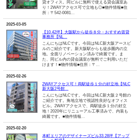
貸オフィス。同ビルに無料で使える貸会議室あ
り！2WAYアクセス可で立地も◎■物件情報■住
所：〒542-0081...
2025-03-05
【10.42坪】大阪駅から徒歩８分・おすすめ賃貸
事務所【NL...
こんにちはNLCです。今回はNLC新大阪アースビ
ルのご紹介です。新大阪駅からも徒歩圏内の立
地。全面リノベーション済みで綺麗です。ま
た、同ビル内の貸会議室が無料でご利用いただ
けます！■物件情報■住所：〒...
2025-02-26
2WAYアクセス可！両駅徒歩１分の好立地【NLC
新大阪2号館...
こんにちはNLCです。今回はNLC新大阪２号館の
ご紹介です。角地立地で視認性良好なオフィス
ビル。2WAYアクセスで、両駅徒歩１分の好立
地！2020年にリニューアル工事済みで、内装も
綺麗です。■物件情報...
2025-02-20
本町エリアのデザイナーズビル33.28坪【アップ