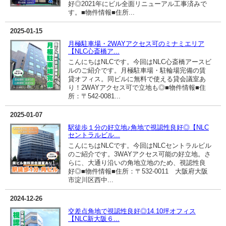
好◎2021年にビル全面リニューアル工事済みで
す。■物件情報■住所...
2025-01-15
月極駐車場・2WAYアクセス可のミナミエリア
【NLC心斎橋ア...
こんにちはNLCです。今回はNLC心斎橋アースビ
ルのご紹介です。月極駐車場・駐輪場完備の賃
貸オフィス。同ビルに無料で使える貸会議室あ
り！2WAYアクセス可で立地も◎■物件情報■住
所：〒542-0081...
2025-01-07
駅徒歩１分の好立地♪角地で視認性良好◎【NLC
セントラルビル...
こんにちはNLCです。今回はNLCセントラルビル
のご紹介です。3WAYアクセス可能の好立地。さ
らに、大通り沿いの角地立地のため、視認性良
好◎■物件情報■住所：〒532-0011 大阪府大阪
市淀川区西中...
2024-12-26
交差点角地で視認性良好◎14.10坪オフィス
【NLC新大阪６...