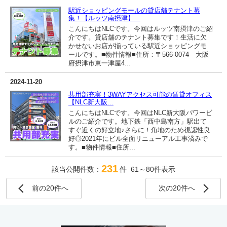
駅近ショッピングモールの貸店舗テナント募
集！【ルッツ南摂津】...
こんにちはNLCです。今回はルッツ南摂津のご紹
介です。貸店舗のテナント募集です！生活に欠
かせないお店が揃っている駅近ショッピングモ
ールです。■物件情報■住所：〒566-0074 大阪
府摂津市東一津屋4...
2024-11-20
共用部充実！3WAYアクセス可能の賃貸オフィス
【NLC新大阪...
こんにちはNLCです。今回はNLC新大阪パワービ
ルのご紹介です。地下鉄「西中島南方」駅出て
すぐ近くの好立地♪さらに！角地のため視認性良
好◎2021年にビル全面リニューアル工事済みで
す。■物件情報■住所...
231
該当公開件数：
件 61～80件表示
前の20件へ
次の20件へ