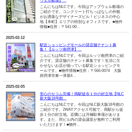
ウェル船場】...
こんにちはNLCです。今回はアップウェル船場の
ご紹介です。コンクリート打ちっぱなしの外観
がお洒落なデザイナーズビル！ビジネスの中心
地【本町】エリアの特別なオフィスです。■物件
情報■住所：〒541-00...
2025-02-12
駅近ショッピングモールの貸店舗テナント募
集！【ルッツ南摂津】...
こんにちはNLCです。今回はルッツ南摂津のご紹
介です。貸店舗のテナント募集です！生活に欠
かせないお店が揃っている駅近ショッピングモ
ールです。■物件情報■住所：〒566-0074 大阪
府摂津市東一津屋4...
2025-02-05
安心のセコム完備！両駅徒歩１分の好立地【NLC
新大阪18号館...
こんにちはNLCです。今回はNLC新大阪18号館の
ご紹介です。2WAYアクセス可能で、両駅から徒
歩１分の好立地。近隣には月極駐車場がありま
す。また、同ビル内の貸会議室が無料でご利用
いただけます！■物件...