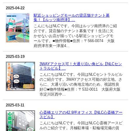
2025-04-22
駅近ショッピングモールの貸店舗テナント募
集！【ルッツ南摂津】...
こんにちはNLCです。今回はルッツ南摂津のご紹
介です。貸店舗のテナント募集です！生活に欠
かせないお店が揃っている駅近ショッピングモ
ールです。■物件情報■住所：〒566-0074 大阪
府摂津市東一津屋4...
2025-03-19
3WAYアクセス可！大通り沿い角ビル【NLCセン
トラルビル】...
こんにちはNLCです。今回はNLCセントラルビル
のご紹介です。3WAYアクセス可能の好立地。さ
らに、大通り沿いの角地立地のため、視認性良
好◎■物件情報■住所：〒532-0011 大阪府大阪
市淀川区西中...
2025-03-11
心斎橋エリアの42.9坪オフィス【NLC心斎橋アー
スビル】
こんにちはNLCです。今回はNLC心斎橋アースビ
ルのご紹介です。月極駐車場・駐輪場完備の賃