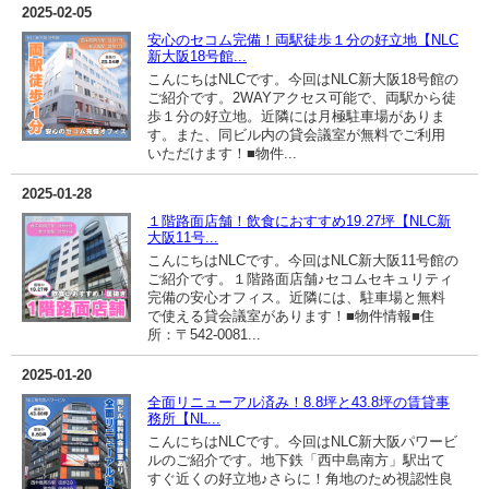
2025-02-05
安心のセコム完備！両駅徒歩１分の好立地【NLC
新大阪18号館...
こんにちはNLCです。今回はNLC新大阪18号館の
ご紹介です。2WAYアクセス可能で、両駅から徒
歩１分の好立地。近隣には月極駐車場がありま
す。また、同ビル内の貸会議室が無料でご利用
いただけます！■物件...
2025-01-28
１階路面店舗！飲食におすすめ19.27坪【NLC新
大阪11号...
こんにちはNLCです。今回はNLC新大阪11号館の
ご紹介です。１階路面店舗♪セコムセキュリティ
完備の安心オフィス。近隣には、駐車場と無料
で使える貸会議室があります！■物件情報■住
所：〒542-0081...
2025-01-20
全面リニューアル済み！8.8坪と43.8坪の賃貸事
務所【NL...
こんにちはNLCです。今回はNLC新大阪パワービ
ルのご紹介です。地下鉄「西中島南方」駅出て
すぐ近くの好立地♪さらに！角地のため視認性良