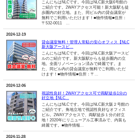
こんにちはNLCです。今回はNLC新大阪6号館の
ご紹介です。2WAYアクセス可能！新大阪駅も徒
歩圏内の好立地。また、同ビル内の貸会議室が
無料でご利用いただけます！■物件情報■住所：
〒532-0011 ...
2024-12-19
貸会議室無料！管理人常駐の安心オフィス【NLC
新大阪アースビ...
こんにちはNLCです。今回はNLC新大阪アースビ
ルのご紹介です。新大阪駅からも徒歩圏内の立
地。全面リノベーション済みで綺麗です。ま
た、同ビル内の貸会議室が無料でご利用いただ
けます！■物件情報■住所：〒...
2024-12-06
視認性良好！2WAYアクセス可で両駅徒歩1分の
好立地【NLC...
こんにちはNLCです。今回はNLC新大阪２号館の
ご紹介です。角地立地で視認性良好なオフィス
ビル。2WAYアクセスで、両駅徒歩１分の好立
地！2020年にリニューアル工事済みで、内装も
綺麗です。■物件情報...
2024-11-28