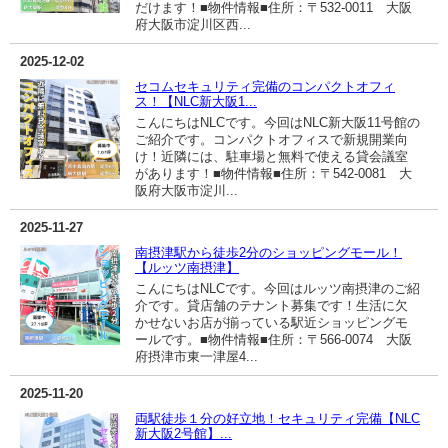
だけます！■物件情報■住所：〒532-0011 大阪
府大阪市淀川区西...
2025-12-02
セコムセキュリティ完備のコンパクトオフィ
ス！【NLC新大阪1...
こんにちはNLCです。今回はNLC新大阪11号館の
ご紹介です。コンパクトオフィスで新規開業向
け！近隣には、駐車場と無料で使える貸会議室
があります！■物件情報■住所：〒542-0081 大
阪府大阪市淀川...
2025-11-27
南摂津駅から徒歩2分のショッピングモール！
【ルッツ南摂津】
こんにちはNLCです。今回はルッツ南摂津のご紹
介です。貸店舗のテナント募集です！生活に欠
かせないお店が揃っている駅近ショッピングモ
ールです。■物件情報■住所：〒566-0074 大阪
府摂津市東一津屋4...
2025-11-20
両駅徒歩１分の好立地！セキュリティ完備【NLC
新大阪2号館】...