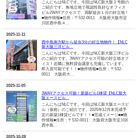
こんにちはNLCです。今回はNLC新大阪２号館の
ご紹介です。角地立地で視認性良好なオフィス
ビル2WAYアクセスで、両駅徒歩１分の好立地！
■物件情報■住所：〒532-0011 大阪府大阪市淀
川区西中島４...
2025-11-11
西中島南方駅から徒歩3分の好立地物件！【NLC
新大阪三洋ビル...
こんにちはNLCです。今回はNLC新大阪三洋ビル
のご紹介です。3WAYアクセス可能の好立地オフ
ィス！近隣に無料貸会議室も完備しています。
即入居可能です！！■物件情報■住所：〒532-
0011 大阪府大...
2025-11-05
3WAYアクセス可能！新築ビル1棟貸【NLC新大
阪エースビル...
こんにちはNLCです。今回はNLC新大阪エースビ
ル（仮称）のご紹介です。2025年12月末完成予
定の新築1棟貸ビルです！！■完成イメージ■■物
件情報■住所：〒532-0011 大阪府大阪市淀川区
西中島...
2025-10-28