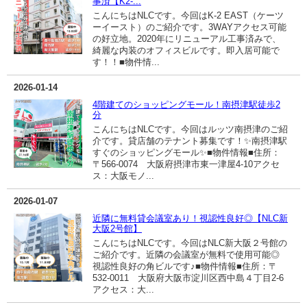
事済【K2-...
こんにちはNLCです。今回はK-2 EAST（ケーツ
ーイースト）のご紹介です。3WAYアクセス可能
の好立地。2020年にリニューアル工事済みで、
綺麗な内装のオフィスビルです。即入居可能で
す！！■物件情...
2026-01-14
4階建てのショッピングモール！南摂津駅徒歩2
分
こんにちはNLCです。今回はルッツ南摂津のご紹
介です。貸店舗のテナント募集です！✨南摂津駅
すぐのショッピングモール✨■物件情報■住所：
〒566-0074 大阪府摂津市東一津屋4-10アクセ
ス：大阪モノ...
2026-01-07
近隣に無料貸会議室あり！視認性良好◎【NLC新
大阪2号館】
こんにちはNLCです。今回はNLC新大阪２号館の
ご紹介です。近隣の会議室が無料で使用可能◎
視認性良好の角ビルです♪■物件情報■住所：〒
532-0011 大阪府大阪市淀川区西中島４丁目2-6
アクセス：大...