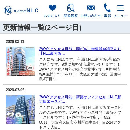
お気に入り
閲覧履歴
お問い合わせ
電話
メニュー
更新情報一覧(2ページ目)
2026-03-11
2WAYアクセス可能！同ビルに無料貸会議室あり
【NLC新大阪...
こんにちはNLCです。今回はNLC新大阪6号館の
ご紹介です。9階に無料貸会議室があります！！
2WAYアクセス可能の好立地物件です！■物件情
報■住所：〒532-0011 大阪府大阪市淀川区西中
島4丁目4...
2026-03-05
3WAYアクセス可能！新築オフィスビル【NLC新
大阪エースビ...
こんにちはNLCです。今回はNLC新大阪エースビ
ルのご紹介です。3WAYアクセス可能！新築オフ
ィスビルです！！■物件情報■住所：〒532-
0011 大阪府大阪市淀川区西中島4丁目2-14アク
セス：大阪...