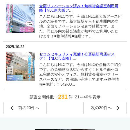
全面リノベーション済み！無料貸会議室利用可
能【NLC新大阪ア...
こんにちはNLCです。今回はNLC新大阪アースビ
ルのご紹介です。新大阪駅からも徒歩圏内の立
地。全面リノベーション済みで綺麗です。ま
た、同ビル内の貸会議室が無料でご利用いただ
けます！■物件情報■住所：〒...
2025-10-22
セコムセキュリティ完備！心斎橋筋商店街ス
グ！【NLC心斎橋】...
こんにちはNLCです。今回はNLC心斎橋のご紹介
です。心斎橋筋商店街からすぐ！ビル全面セコ
ム完備の安心オフィス。無料貸会議室やフリー
スペースなど、共用部が充実してます♪■物件情
報■住所：〒542-00...
231
該当公開件数：
件 21～40件表示
前の20件へ
次の20件へ