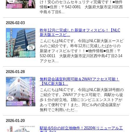
け！安心のセコムセキュリティ完備です！■物件
情報■住所：〒542-0081 大阪府大阪市淀川区西
中島６丁目6...
2026-02-03
昨年12月に完成した新築オフィスビル！【NLC
新大阪エースビ...
こんにちはNLCです。今回はNLC新大阪エースビ
ルのご紹介です。昨年12月に完成したばかりの
新築オフィスビルです！！■物件情報■住所：〒
532-0011 大阪府大阪市淀川区西中島4丁目2-14
アクセス...
2026-01-28
無料貸会議室利用可能＆2WAYアクセス可能！
【NLC新大阪1...
こんにちはNLCです。今回はNLC新大阪18号館の
ご紹介です。2WAYアクセス可能で、両駅から徒
歩１分の好立地。1階にコンビニエンスストアが
あって便利です！また、同ビル内の貸会議室が
無料でご利用いただ...
2026-01-20
駅徒歩5分の好立地物件！2020年リニューアル工