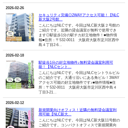
2026-02-26
セキュリティ完備◎2WAYアクセス可能！【NLC
新大阪2号館...
こんにちはNLCです。今回はNLC新大阪２号館の
ご紹介です。近隣の貸会議室が無料で使用でき
ます◎駅徒歩1分の駅チカ好立地物件！■物件情
報■住所：〒532-0011 大阪府大阪市淀川区西中
島４丁目2-6...
2026-02-18
駅徒歩1分の好立地物件♪無料貸会議室利用可
能！【NLCセント...
こんにちはNLCです。今回はNLCセントラルビル
のご紹介です。大通り沿いにある角ビル！3WAY
アクセス可能の好立地物件です♪■物件情報■住
所：〒532-0011 大阪府大阪市淀川区西中島４
丁目3-21...
2026-02-12
新規開業向けオフィス！近隣の無料貸会議室利
用可能【NLC新大...
こんにちはNLCです。今回はNLC新大阪11号館の
ご紹介です。コンパクトオフィスで新規開業向