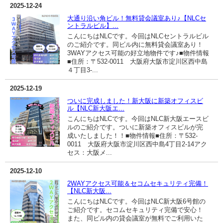
2025-12-24
大通り沿い角ビル！無料貸会議室あり♪【NLCセ
ントラルビル】...
こんにちはNLCです。今回はNLCセントラルビル
のご紹介です。同ビル内に無料貸会議室あり！
3WAYアクセス可能の好立地物件です♪■物件情報
■住所：〒532-0011 大阪府大阪市淀川区西中島
４丁目3-...
2025-12-19
ついに完成しました！新大阪に新築オフィスビ
ル【NLC新大阪エ...
こんにちはNLCです。今回はNLC新大阪エースビ
ルのご紹介です。ついに新築オフィスビルが完
成いたしました！！■物件情報■住所：〒532-
0011 大阪府大阪市淀川区西中島4丁目2-14アク
セス：大阪メ...
2025-12-10
2WAYアクセス可能＆セコムセキュリティ完備！
【NLC新大阪...
こんにちはNLCです。今回はNLC新大阪6号館の
ご紹介です。セコムセキュリティ完備で安心！
また、同ビル内の貸会議室が無料でご利用いた